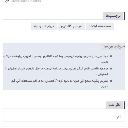
برچسب‌ها
معصومه ابتکار
عیسی کلانتری
دریاچه ارومیه
خبرهای مرتبط
دولت رییسی احیای دریاچه ارومیه را رها کرد/ کلانتری: وضعیت امروز دریاچه به مراتب
بدتر…
در دوره خاتمی،خانم ابتکار نمی‌پذیرفت دریاچه ارومیه در حال نابودی است/ اصفهان را
اصفهانی…
تحریم چگونه منابع آبی ایران را نابود کرد؟ / کلانتری: ما در آغاز مشکلات آبی قرار
داریم…
نظر شما