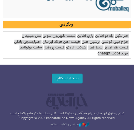
وبگردی
خبرآنلاین
راه نو آنلاین
بازی آنلاین
قیمت تلویزیون سونی
مبل مینیمال
جراح بینی گوشتی
پرشین هتل
قیمت آهن فولاد ایرانیان
اعتبارسنجی بانکی
قیمت طلا امروز
بلیط قطار
شرکت رادوکو
قیمت پروفیل
سایت یوتوتایمز
خرید اکانت chatgpt
نسخه دسکتاپ
تمامی حقوق این سایت برای خبرآنلاین محفوظ است. نقل مطالب با ذکر منبع بلامانع است.
Copyright © 2025 khabaronline News Agancy, All rights reserved
طراحی و تولید: نستوه