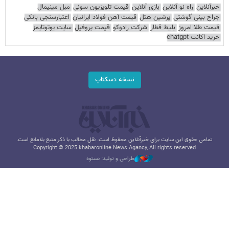
خبرآنلاین
راه نو آنلاین
بازی آنلاین
قیمت تلویزیون سونی
مبل مینیمال
جراح بینی گوشتی
پرشین هتل
قیمت آهن فولاد ایرانیان
اعتبارسنجی بانکی
قیمت طلا امروز
بلیط قطار
شرکت رادوکو
قیمت پروفیل
سایت یوتوتایمز
خرید اکانت chatgpt
نسخه دسکتاپ
تمامی حقوق این سایت برای خبرآنلاین محفوظ است. نقل مطالب با ذکر منبع بلامانع است.
Copyright © 2025 khabaronline News Agancy, All rights reserved
طراحی و تولید: نستوه