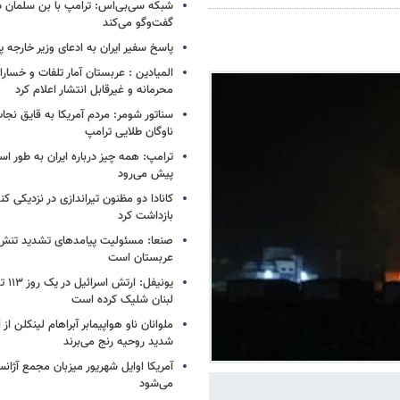
شبکه سی‌بی‌اس: ترامپ با بن سلمان درب
گفت‌وگو می‌کند
پاسخ سفیر ایران به ادعای وزیر خارجه 
المیادین : عربستان آمار تلفات و خسار
محرمانه و غیرقابل انتشار اعلام کرد
سناتور شومر: مردم آمریکا به قایق نجات 
ناوگان طلایی ترامپ
ترامپ: همه چیز درباره ایران به طور ا
پیش می‌رود
کانادا دو مظنون تیراندازی در نزدیکی کن
بازداشت کرد
صنعا: مسئولیت پیامدهای تشدید تنش 
عربستان است
یونیفل
لبنان شلیک کرده است
ملوانان ناو هواپیمابر آبراهام لینکلن ا
شدید روحیه رنج می‌برند
آمریکا اوایل شهریور میزبان مجمع آژان
می‌شود