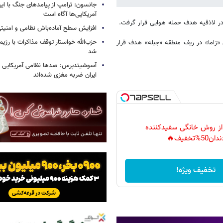
جانسون: ترامپ از پیامدهای جنگ با ایرا
آمریکایی‌ها آگاه است
در لاذقیه هدف حمله هوایی قرار گرفت.
افزایش سطح آماده‌باش نظامی و امنیتی
حزب‌الله خواستار توقف مذاکرات با رژ
تیپ ۱۰۷ ارتش سوریه در روستای «زاما» در ریف منطقه «جبله» هدف قرار
شد
آسوشیتدپرس: صدها نظامی آمریکایی د
ایران ضربه مغزی شده‌اند
 از روش خانگی سفیدکننده
دان50%تخفیف🔥
تخفیف ویژه!