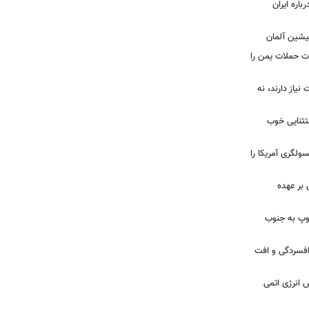
اره ایران
پیشین آلمان
ات حملات یمن را
نیاز دارند، نه
ستثنایی خوب
سولگری آمریکا را
بر عهده
: ارتش اسرائیل در یک روز ۱۱۳ توپ به جنوب
ز افسردگی و افت
س انرژی اتمی