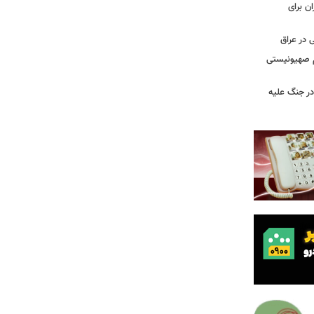
ن برای
 در عراق
یم صهیونیستی
ر جنگ علیه