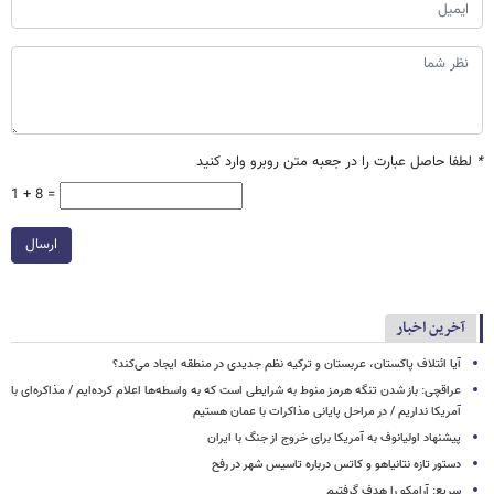
*
لطفا حاصل عبارت را در جعبه متن روبرو وارد کنید
1 + 8 =
ارسال
آخرین اخبار
آیا ائتلاف پاکستان، عربستان و ترکیه نظم جدیدی در منطقه ایجاد می‌کند؟
عراقچی: باز شدن تنگه هرمز منوط به شرایطی است که به واسطه‌ها اعلام کرده‌ایم / مذاکره‌ای با
آمریکا نداریم / در مراحل پایانی مذاکرات با عمان هستیم
پیشنهاد اولیانوف به آمریکا برای خروج از جنگ با ایران
دستور تازه نتانیاهو و کاتس درباره تاسیس شهر در رفح
سریع: آرامکو را هدف گرفتیم