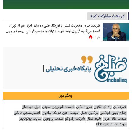
در بحث مشارکت کنید
ظریف: بدون مدیریت تنش با آمریکا، حتی دوستان ایران هم از تهران
فاصله می‌گیرند/ایران نباید در مذاکرات با ترامپ قربانی روسیه و چین
شود
وبگردی
خبرآنلاین
راه نو آنلاین
بازی آنلاین
قیمت تلویزیون سونی
مبل مینیمال
جراح بینی گوشتی
پرشین هتل
قیمت آهن فولاد ایرانیان
اعتبارسنجی بانکی
قیمت طلا امروز
بلیط قطار
شرکت رادوکو
قیمت پروفیل
سایت یوتوتایمز
خرید اکانت chatgpt