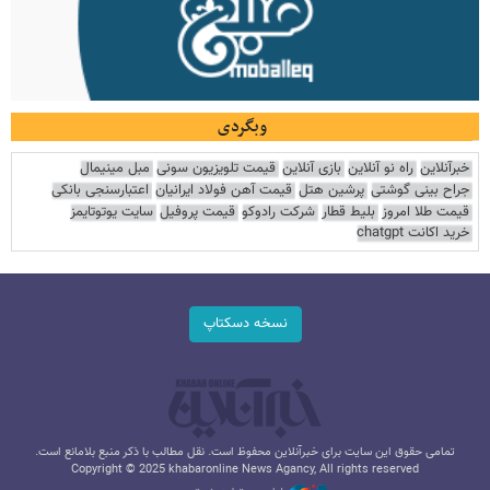
وبگردی
خبرآنلاین
راه نو آنلاین
بازی آنلاین
قیمت تلویزیون سونی
مبل مینیمال
جراح بینی گوشتی
پرشین هتل
قیمت آهن فولاد ایرانیان
اعتبارسنجی بانکی
قیمت طلا امروز
بلیط قطار
شرکت رادوکو
قیمت پروفیل
سایت یوتوتایمز
خرید اکانت chatgpt
نسخه دسکتاپ
تمامی حقوق این سایت برای خبرآنلاین محفوظ است. نقل مطالب با ذکر منبع بلامانع است.
Copyright © 2025 khabaronline News Agancy, All rights reserved