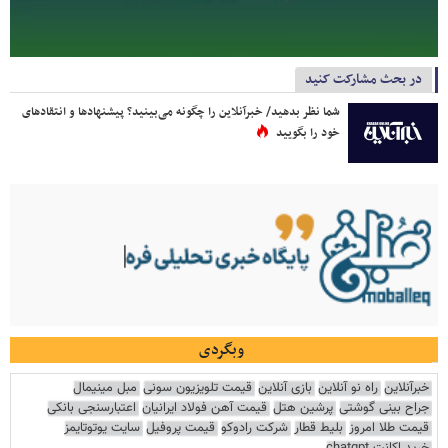
در بحث مشارکت کنید
شما نظر بدهید/ خبرآنلاین را چگونه می‌بینید؟ پیشنهادها و انتقادهای
خود را بگویید
وبگردی
خبرآنلاین
راه نو آنلاین
بازی آنلاین
قیمت تلویزیون سونی
مبل مینیمال
جراح بینی گوشتی
پرشین هتل
قیمت آهن فولاد ایرانیان
اعتبارسنجی بانکی
قیمت طلا امروز
بلیط قطار
شرکت رادوکو
قیمت پروفیل
سایت یوتوتایمز
خرید اکانت chatgpt