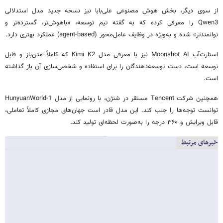
از سوی دیگر، بخش هوش مصنوعی علی‌بابا نیز نسخه جدید مدل استدلالی
Qwen3 را معرفی کرده که به گفته تیم توسعه، «باهوش‌تر، گسترده‌تر و
توانمندتر» شده و به‌ویژه در وظایف عامل‌محور (agent-based) عملکرد بهتری دارد.
استارت‌آپ Moonshot AI نیز با معرفی مدل Kimi K2 که کاملاً متن‌باز و قابل
توسعه است، دست توسعه‌دهندگان را برای استفاده و شخصی‌سازی آن باز گذاشته
است.
همچنین شرکت Tencent مستقر در شنژن، با رونمایی از مدل HunyuanWorld-1
توانست توجه‌ها را جلب کند. این مدل قادر است جهان‌های مجازی کاملاً تعاملی،
قابل ویرایش و ۳۶۰ درجه را به‌صورت لحظه‌ای تولید کند.
خبرهای مرتبط
طبق آمار منتشرشده در پلتفرم
Hugging Face، مدل GLM-4.5 اکنون
در صدر جدول قرار دارد و مدل‌های
Qwen و Hunyuan در تعقیب آن
هستند. Kimi K2 نیز جایگاه نهم را در