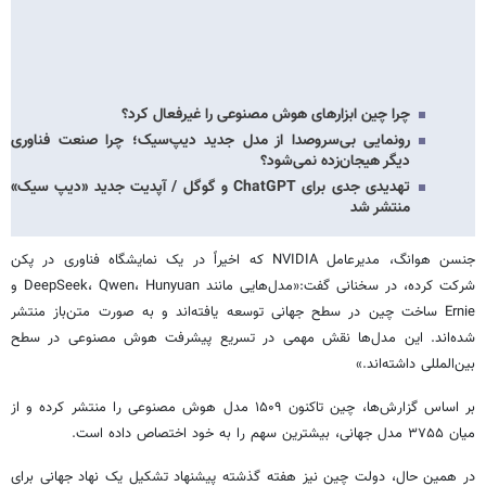
اختیار دارد. جالب آنکه هشت مدل از
ده مدل برتر حال حاضر، ساخت چین
هستند.
چرا چین ابزارهای هوش مصنوعی را غیرفعال کرد؟
رونمایی بی‌سروصدا از مدل جدید دیپ‌سیک؛ چرا صنعت فناوری
دیگر هیجان‌زده نمی‌شود؟
تهدیدی جدی برای ChatGPT و گوگل / آپدیت جدید «دیپ سیک»
منتشر شد
جنسن هوانگ، مدیرعامل NVIDIA که اخیراً در یک نمایشگاه فناوری در پکن
شرکت کرده، در سخنانی گفت:«مدل‌هایی مانند DeepSeek، Qwen، Hunyuan و
Ernie ساخت چین در سطح جهانی توسعه یافته‌اند و به صورت متن‌باز منتشر
شده‌اند. این مدل‌ها نقش مهمی در تسریع پیشرفت هوش مصنوعی در سطح
بین‌المللی داشته‌اند.»
بر اساس گزارش‌ها، چین تاکنون ۱۵۰۹ مدل هوش مصنوعی را منتشر کرده و از
میان ۳۷۵۵ مدل جهانی، بیشترین سهم را به خود اختصاص داده است.
در همین حال، دولت چین نیز هفته گذشته پیشنهاد تشکیل یک نهاد جهانی برای