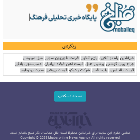
وبگردی
خبرآنلاین
راه نو آنلاین
بازی آنلاین
قیمت تلویزیون سونی
مبل مینیمال
جراح بینی گوشتی
پرشین هتل
قیمت آهن فولاد ایرانیان
اعتبارسنجی بانکی
قیمت طلا امروز
بلیط قطار
شرکت رادوکو
قیمت پروفیل
سایت یوتوتایمز
نسخه دسکتاپ
تمامی حقوق این سایت برای خبرآنلاین محفوظ است. نقل مطالب با ذکر منبع بلامانع است.
Copyright © 2025 khabaronline News Agancy, All rights reserved