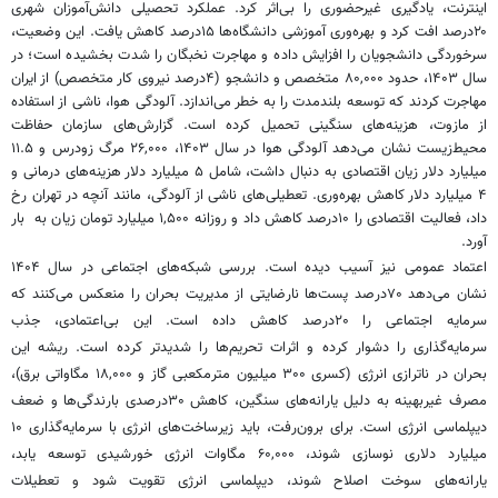
اینترنت، یادگیری غیرحضوری را بی‌اثر کرد. عملکرد تحصیلی دانش‌آموزان شهری
۲۰درصد افت کرد و بهره‌وری آموزشی دانشگاه‌ها ۱۵درصد کاهش یافت. این وضعیت،
سرخوردگی دانشجویان را افزایش داده و مهاجرت نخبگان را شدت بخشیده است؛ در
سال ۱۴۰۳، حدود ۸۰,۰۰۰ متخصص و دانشجو (۴درصد نیروی کار متخصص) از ایران
مهاجرت کردند که توسعه بلندمدت را به خطر می‌اندازد. آلودگی هوا، ناشی از استفاده
از مازوت، هزینه‌های سنگینی تحمیل کرده است. گزارش‌های سازمان حفاظت
محیط‌زیست نشان می‌دهد آلودگی هوا در سال ۱۴۰۳، ۲۶,۰۰۰ مرگ زودرس و ۱۱.۵
میلیارد دلار زیان اقتصادی به دنبال داشت، شامل ۵ میلیارد دلار هزینه‌های درمانی و
۴ میلیارد دلار کاهش بهره‌وری. تعطیلی‌های ناشی از آلودگی، مانند آنچه در تهران رخ
داد، فعالیت اقتصادی را ۱۰درصد کاهش داد و روزانه ۱,۵۰۰ میلیارد تومان زیان به بار
آورد.
اعتماد عمومی نیز آسیب دیده است. بررسی شبکه‌های اجتماعی در سال ۱۴۰۴
نشان می‌دهد ۷۰درصد پست‌ها نارضایتی از مدیریت بحران را منعکس می‌کنند که
سرمایه اجتماعی را ۲۰درصد کاهش داده است. این بی‌اعتمادی، جذب
سرمایه‌گذاری را دشوار کرده و اثرات تحریم‌ها را شدیدتر کرده است. ریشه این
بحران در ناترازی انرژی (کسری ۳۰۰ میلیون مترمکعبی گاز و ۱۸,۰۰۰ مگاواتی برق)،
مصرف غیربهینه به دلیل یارانه‌های سنگین، کاهش ۳۰درصدی بارندگی‌ها و ضعف
دیپلماسی انرژی است. برای برون‌رفت، باید زیرساخت‌های انرژی با سرمایه‌گذاری ۱۰
میلیارد دلاری نوسازی شوند، ۶۰,۰۰۰ مگاوات انرژی خورشیدی توسعه یابد،
یارانه‌های سوخت اصلاح شوند، دیپلماسی انرژی تقویت شود و تعطیلات