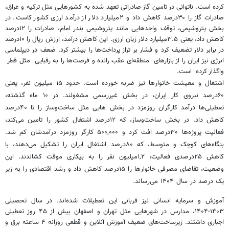
کرده است. ناتوانی در تامین گاز صادراتی تعهد شده به کشورهایی مثل ترکیه و عراق،
صادرات گاز را ۳۰درصد کاهش داد و ۲میلیارد دلار از درآمد ارزی کشور کاست. در
بخش پتروشیمی، توقف واحدهایی مانند پتروشیمی بندر امام، صادرات را ۱۲درصد
کاهش داد، یعنی ۳.۵میلیارد دلار زیان ارزی. این کاهش درآمد، ارزش ریال را ۱۰درصد
در برابر دلار تضعیف کرد و فشار بر تراز پرداخت‌ها را بیشتر کرد. ضعف در دیپلماسی
انرژی نیز ایران را از بازارهای منطقه‌ای عقب رانده و فرصت‌ها را به رقبایی مثل قطر
واگذار کرده است.
اشتغال و معیشت خانوارها نیز ضربه خورده است. حدود ۱۵ میلیون نفر، یعنی
۶۰درصد نیروی کار ایران، در بخش غیررسمی مشغولند. در ۱۰ ماه گذشته،
تعطیلی‌ها درآمد کارگران روزمزد در بخش‌ هایی مثل ساخت‌وساز را تا ۴۰درصد
کاهش داد. در بخش ساخت‌وساز، که ۱۲درصد اشتغال کشور را تامین می‌کند،
فعالیت پروژه‌ها ۳۰درصد افت کرد و ۵۰۰,۰۰۰ کارگر روزمزد درآمدشان کم شد.
بنگاه‌های کوچک و متوسط، که ۸۰درصد اشتغال ایران را تشکیل می‌دهند، با
کاهش ۲۵درصدی فعالیت، ۱,۲میلیون نفر را به بیکاری موقت کشاندند. این
وضعیت، تقاضای مصرفی خانوارها را ۱۵درصد کاهش داد و رشد اقتصادی را به زیر
یک درصد در سال ۱۴۰۴ می‌رساند.
آموزش و سرمایه انسانی نیز قربانی این تعطیلات شده‌اند. در سال تحصیلی
۱۴۰۳-۱۴۰۴، مدارس در شهرهایی مثل تهران و اصفهان بیش از ۴۵ روز تعطیلی
اجباری داشتند. زیرساخت‌های ضعیف آموزش آنلاین و قطعی روزانه ۴ ساعته برق و