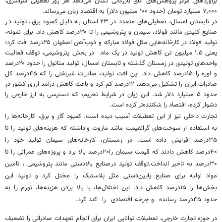
برآوردهای مرکز پژوهش‌های اتاق بازرگانی نشان می‌دهد هر روز تعطیلی سراسری،
۷,۰۰۰ میلیارد تومان (حدود ۱۰۰ میلیون دلار) به اقتصاد زیان می‌رساند.
در تابستان امسال، تعطیلی‌های متعدد در ۲۳ استان به دلیل کمبود برق، تولید در
صنایع کلیدی مانند فولاد، سیمان و پتروشیمی را تا ۳۰درصد کاهش داد. برای نمونه،
تولید فولاد در کارخانه‌هایی مثل فولاد مبارکه و ذوب‌آهن اصفهان ۲۵درصد افت کرد؛
یعنی ۱.۵ میلیون تن کاهش تولید در یک ماه. در بخش پتروشیمی، توقف فعالیت
واحدهای تولیدی در زمستان گذشته و تابستان امسال، تولید متانول را حدود ۲۰درصد
و اوره را ۱۵درصد کاهش داد. این افت تولید، صادرات غیرنفتی را که ۴۵درصد کل
صادرات ایران را تشکیل می‌دهد، ۱۲درصد کم کرد و باعث کاهش درآمد ارزی کشور در
حدود ۵ میلیارد دلار شد. این زیان در شرایط تحریم، که دسترسی به ارز خارجی را
دشوار کرده، اقتصاد را شکننده‌تر کرده است.
تجارت داخلی نیز از این تعطیلات آسیب دیده است. کمبود گاز و برق، کارخانه‌ها را
به استفاده از سوخت‌های گرانقیمت مانند مازوت واداشته که هزینه‌های تولید را تا
۳۵درصد افزایش داده است. در زمستان، کارخانه‌های سیمان تولید خود را
۴۰درصد کاهش دادند که قیمت سیمان را۲۰درصد بالا برد و پروژه‌های عمرانی را تا
۳۰درصد به تاخیر انداخت.توقف تولید درصنایع بالادستی مانند پتروشیمی ، تامین
مواد اولیه برای صنایع پایین‌دستی مثل پلاستیک را مختل کرد و تولید این
بخش‌ها را ۱۵درصد کاهش داد. این اختلال‌ها، با بالا بردن هزینه‌ها، تورم را به
حدود ۴۵درصد رسانده و چرخه اقتصادی را کند کرد.
در حوزه تجارت خارجی، تعطیلات توانایی ایران برای انجام تعهدات صادراتی را تضعیف