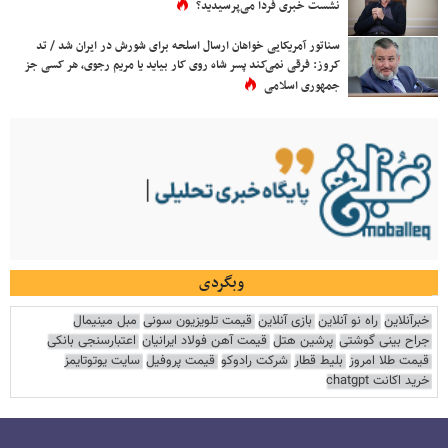
نشست خبری فردا می‌پرسیدید؟
سناتور آمریکایی خواهان ارسال اسلحه برای شورش در ایران شد / تد
کروز: فرقی نمی‌کند پسر شاه روی کار بیاید یا مریم رجوی، هر کسی جز
جمهوری اسلامی
وبگردی
خبرآنلاین
راه نو آنلاین
بازی آنلاین
قیمت تلویزیون سونی
مبل مینیمال
جراح بینی گوشتی
پرشین هتل
قیمت آهن فولاد ایرانیان
اعتبارسنجی بانکی
قیمت طلا امروز
بلیط قطار
شرکت رادوکو
قیمت پروفیل
سایت یوتوتایمز
خرید اکانت chatgpt