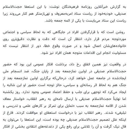
به گزارش خبرآنلاین روزنامه فرهیختگان نوشت: با این استعفا حجت‌الاسلام
صدیقی، خودبه‌خود از ریاست ستاد امربه‌معروف و نهی‌ازمنکر هم کنار ‌می‌روند زیرا
ریاست این ستاد می‌بایست با یکی از ائمه جمعه باشد.
روشن است که با قرارگرفتن افراد در جایگاهی که به لحاظ سیاسی و اجتماعی
موردتوجه مردم قرار دارد، انتظار آن است که دقت و نظارت دقیق‌تری روی
خانواده‌های‌شان اعمال شود و در صورت وقوع خطا، دور از انتظار نیست که
مسئولیت انجام این اقدامات متوجه همان افراد نیز شود.
در واقعیت نیز همین اتفاق رخ داد، برداشت افکار عمومی این بود که حضور
حجت‌الاسلام صدیقی در اولین نمازجمعه بعد از پایان جنگ، ضد انسجام ملی
ایجادشده در جامعه عمل خواهد کرد، درحالی‌که برگزاری اولین نمازجمعه بعد از
جنگ هم به لحاظ اثر رسانه‌ای و سیاسی، حائز توجه است حضور او این شائبه را
ایجاد می‌کرد که توجهی برای جلب و حفظ اعتماد عمومی وجود ندارد. روز یکشنبه
اما نهایتاً حجت‌الاسلام صدیقی با ارسال نامه‌ای به رهبر انقلاب، خواستار معاف
شدن از اقامه نمازجمعه به سبب «تمایل برای تمرکز بر کارهای علمی و تدریسی و
تبلیغی» شدند. رهبر انقلاب نیز با درخواست استعفای او موافقت کردند. فارغ از
اینکه علل تصمیم حجت‌الاسلام صدیقی چه بوده است، این استعفا را می‌توان به
فال نیک گرفت و آن را تلاشی برای رفع یکی از دغدغه‌های انتقادی بخشی از افکار