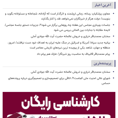
آخرین اخبار
معاون پزشکیان: رسانه، زمانی ارزشمند و اثرگذار است که آزادانه، شجاعانه و مسئولانه بگوید و
بنویسد/ دولت هرگز از خبرنگاران نمی‌خواهد نقد را کنار بگذارند
جلسات وبیناری مجلس این هفته چه روزهایی برگزار می شود؟/ جزییات دستور جلسه مجلس/
لایحه مقابله با جنایات بین المللی بررسی می شود
سخنان محمدباقر خرازی و خروش عالمانه حضرت آیت الله جوادی آملی
بیانیه جدید سپاه/ آمریکا و اسرائیل در جنگ علیه ایران به اهداف خود دست نیافتند/ امروز،
منطقه و جهان، شاهد یکی از پیچیده ترین نبردهای تاریخی معاصر است
پیام محمدباقر قالیباف به مناسبت روز خبرنگار/ عارف هم پیام داد
پربیننده‌ترین
سخنان محمدباقر خرازی و خروش عالمانه حضرت آیت الله جوادی آملی
شورای عالی امنیت ملی کجاست؟/ اتاقی برای تصمیم‌سازی و تصمیم‌گیری درباره پرونده‌های
حساس