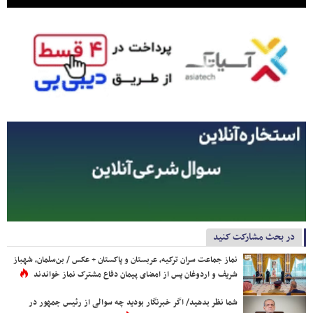
در بحث مشارکت کنید
نماز جماعت سران ترکیه، عربستان و پاکستان + عکس / بن‌سلمان، شهباز
شریف و اردوغان پس از امضای پیمان دفاع مشترک نماز خواندند
شما نظر بدهید/ اگر خبرنگار بودید چه سوالی از رئیس جمهور در