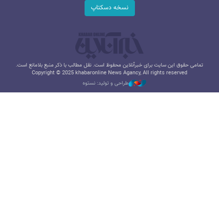
نسخه دسکتاپ
تمامی حقوق این سایت برای خبرآنلاین محفوظ است. نقل مطالب با ذکر منبع بلامانع است.
Copyright © 2025 khabaronline News Agancy, All rights reserved
طراحی و تولید: نستوه