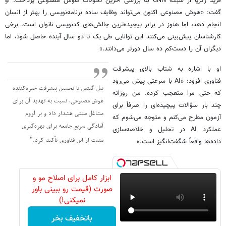
فرید زکریا از شبکه CNN به بررسی آخرین تحولات هوش مصنوعی پرداخت. او
گفت: «هوش مصنوعی اکنون می‌تواند وظایف ساده برنامه‌نویسی را بهتر از انسان
انجام دهد، اما هنوز در برابر پیچیده‌ترین چالش‌های کدنویسی ناتوان است. برخی
کارشناسان پیش‌بینی می‌کنند این توانایی طی یک تا دو سال آینده حاصل شود، اما
دیگران آن را دست‌کم ده سال دورتر می‌دانند.»
او با اشاره به شتاب بالای پیشرفت
فناوری افزود: «AI با سرعتی پیش می‌رود
بیل گیتس با تحسین پیشرفت خیره‌کننده
که حتی مرا متعجب کرده. من روزانه
هوش مصنوعی، نسبت به تهدید آن برای
چند بار سؤالات پیچیده‌ای را صرفاً برای
مشاغل سنتی هشدار داد و بر لزوم
آزمون مطرح می‌کنم و متوجه می‌شوم که
آمادگی سریع جامعه برای بهره‌گیری
عملکرد AI در تحلیل و خلاصه‌سازی
مثبت از این فناوری تأکید کرد.
داده‌ها واقعاً شگفت‌انگیز است.»
ابزار کامل برای اصلاح مو و
صورت (قیمت رو ببینی باور
نمیکنی!)
باتخفیف بخر