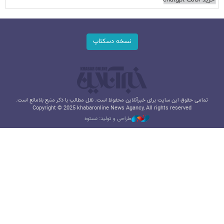
خرید اکانت chatgpt
نسخه دسکتاپ
تمامی حقوق این سایت برای خبرآنلاین محفوظ است. نقل مطالب با ذکر منبع بلامانع است.
Copyright © 2025 khabaronline News Agancy, All rights reserved
طراحی و تولید: نستوه