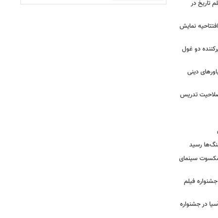
م تاریخ در
 افتتاحیه نمایش
کننده دو غول
ورهای دینی
 صلاحیت تدریس
نگ‌ها رسید
یشکسوت سینمای
ن جشنواره فیلم
سیا در جشنواره