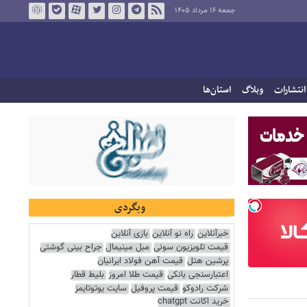
جمعه ۱۶ مرداد ۱۴۰۵
انتشارات
وبلاگ
استان‌ها
وبگردی
خبرآنلاین
راه نو آنلاین
بازی آنلاین
قیمت تلویزیون سونی
مبل مینیمال
جراح بینی گوشتی
پرشین هتل
قیمت آهن فولاد ایرانیان
اعتبارسنجی بانکی
قیمت طلا امروز
بلیط قطار
شرکت رادوکو
قیمت پروفیل
سایت یوتوتایمز
خرید اکانت chatgpt