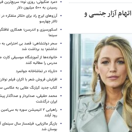
«مرد عنکبوتی: روزی نو»؛ سریع‌ترین فیل
رسیدن به ۵۰۰ میلیون دلار
تهام آزار جنسی و
آرزوهای ایرج راد برای «تئاتر متفکر» در
تالار چهارسو
اسکورسیزی و اندرسن؛ همکاری غافلگیر
سینما
سحر دولتشاهی: قصد بی احترامی به با
نداشتم؛ بد برداشت شد
خانواده‌ها از آموزشگاه موسیقی کارت
مدرس را مطالبه کنند
«ناریا» در تماشاخانه جوانمرد
افزایش فروش شعر با اکران فیلم نولان
کتاب جدید کیارنگ علایی به عکاسی س
محمد حقیقی، صدابردار و صداگذار پ
ایران درگذشت
راهیابی ۲ انیمیشن سوره به سی‌امی
رود آیلند
بازیگر مالزیایی، فیلمساز سال سینمای آ
بوسان شد