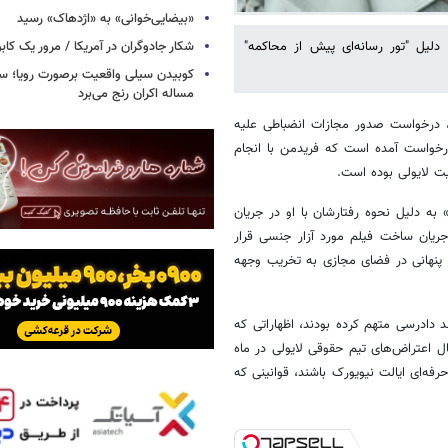
«بیضایی‌خوانی» به «اژدهاک» رسید
دلیل "تور رسانه‌ای پیش از محاکمه"
شکار جادوگران در آمریکا / مرور یک کاب
کوبیدن سیلی واقعیت برصورت رویا؛ سی
مساله اکران رنج می‌برد
د، درخواست صدور مجازات انضباطی علیه
 درخواست آمده است که فریدمن با انجام
یت لایولی بوده است.
 به دلیل نحوه رفتارشان با او در جریان
ریان ساخت فیلم مورد آزار جنسی قرار
 پنهانی در فضای مجازی به تخریب وجهه
ند دادرسی متهم کرده بودند، اظهاراتی که
ال اعتراض‌های تیم حقوقی لایولی در ماه
فه‌ای ایالت نیویورک باشند، قوانینی که