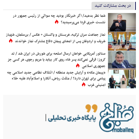
در بحث مشارکت کنید
شما نظر بدهید/ اگر خبرنگار بودید چه سوالی از رئیس جمهور در
نشست خبری فردا می‌پرسیدید؟
نماز جماعت سران ترکیه، عربستان و پاکستان + عکس / بن‌سلمان، شهباز
شریف و اردوغان پس از امضای پیمان دفاع مشترک نماز خواندند
سناتور آمریکایی خواهان ارسال اسلحه برای شورش در ایران شد / تد
کروز: فرقی نمی‌کند پسر شاه روی کار بیاید یا مریم رجوی، هر کسی جز
جمهوری اسلامی
«پیمان مکه» و آرایش جدید منطقه / ائتلاف نظامی جدید اسلامی چه
پیامی برای تهران دارد؟ / مثلث ریاض، آنکارا و اسلام‌آباد علیه خلاء
امنیتی غرب