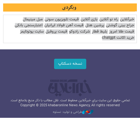
وبگردی
خبرآنلاین
راه نو آنلاین
بازی آنلاین
قیمت تلویزیون سونی
مبل مینیمال
جراح بینی گوشتی
پرشین هتل
قیمت آهن فولاد ایرانیان
اعتبارسنجی بانکی
قیمت طلا امروز
بلیط قطار
شرکت رادوکو
قیمت پروفیل
سایت یوتوتایمز
خرید اکانت chatgpt
نسخه دسکتاپ
تمامی حقوق این سایت برای خبرآنلاین محفوظ است. نقل مطالب با ذکر منبع بلامانع است.
Copyright © 2025 khabaronline News Agancy, All rights reserved
طراحی و تولید: نستوه