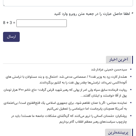
*
لطفا حاصل عبارت را در جعبه متن روبرو وارد کنید
8 + 3 =
ارسال
آخرین اخبار
سیدحسن خمینی عزادار شد
هشدار کارت زرد به وزیر نفت؟ / صمصامی مدعی شد: احتمال زد و بند مسئولان با تراستی های
آلوده/کسی نمی‌داند تراستی‌ها چقدر پول نفت را به کشور برنگرداندند
روایت فرمانده سابق سپاه ولی امر از پولی که رهبر شهید قرض گرفت؛ حاج خانم ۳۰۰ هزار تومان
پول از آقا خواستند و ایشان گفتند...
نماینده مجلس: اگر با عمان تفاهم شود، برای جمهوری اسلامی یک فتح‌الفتوح است/ بی‌اعتمادی
به آمریکا همچنان پابرجاست اما دیپلماسی را تعطیل نمی‌کنیم
پزشکیان: دشمنان کسانی را ترور می‌کنند که گره‌گشای مشکلات جامعه ما هستند/ باید در
چارچوب سیاست‌های رهبر معظم انقلاب گام برداریم
پربیننده‌ترین