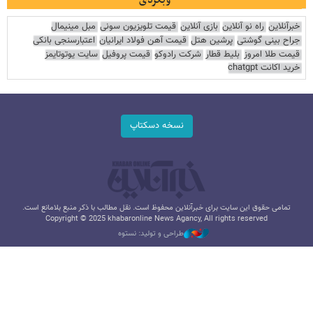
خبرآنلاین
راه نو آنلاین
بازی آنلاین
قیمت تلویزیون سونی
مبل مینیمال
جراح بینی گوشتی
پرشین هتل
قیمت آهن فولاد ایرانیان
اعتبارسنجی بانکی
قیمت طلا امروز
بلیط قطار
شرکت رادوکو
قیمت پروفیل
سایت یوتوتایمز
خرید اکانت chatgpt
نسخه دسکتاپ
تمامی حقوق این سایت برای خبرآنلاین محفوظ است. نقل مطالب با ذکر منبع بلامانع است.
Copyright © 2025 khabaronline News Agancy, All rights reserved
طراحی و تولید: نستوه