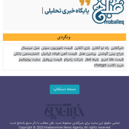
وبگردی
خبرآنلاین
راه نو آنلاین
بازی آنلاین
قیمت تلویزیون سونی
مبل مینیمال
جراح بینی گوشتی
پرشین هتل
قیمت آهن فولاد ایرانیان
اعتبارسنجی بانکی
قیمت طلا امروز
بلیط قطار
شرکت رادوکو
قیمت پروفیل
سایت یوتوتایمز
خرید اکانت chatgpt
نسخه دسکتاپ
تمامی حقوق این سایت برای خبرآنلاین محفوظ است. نقل مطالب با ذکر منبع بلامانع است.
Copyright © 2025 khabaronline News Agancy, All rights reserved