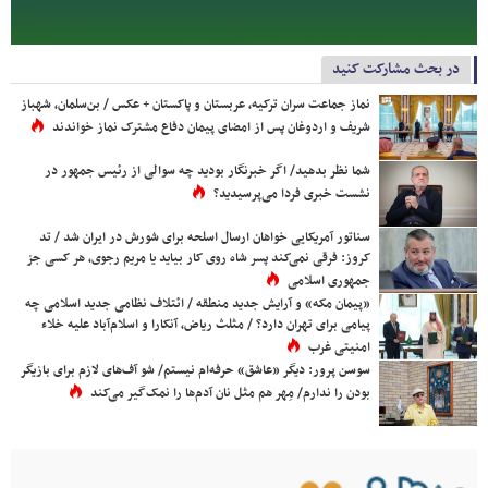
در بحث مشارکت کنید
نماز جماعت سران ترکیه، عربستان و پاکستان + عکس / بن‌سلمان، شهباز
شریف و اردوغان پس از امضای پیمان دفاع مشترک نماز خواندند
شما نظر بدهید/ اگر خبرنگار بودید چه سوالی از رئیس جمهور در
نشست خبری فردا می‌پرسیدید؟
سناتور آمریکایی خواهان ارسال اسلحه برای شورش در ایران شد / تد
کروز: فرقی نمی‌کند پسر شاه روی کار بیاید یا مریم رجوی، هر کسی جز
جمهوری اسلامی
«پیمان مکه» و آرایش جدید منطقه / ائتلاف نظامی جدید اسلامی چه
پیامی برای تهران دارد؟ / مثلث ریاض، آنکارا و اسلام‌آباد علیه خلاء
امنیتی غرب
سوسن پرور: دیگر «عاشق» حرفه‌ام نیستم/ شو آف‌های لازم برای بازیگر
بودن را ندارم/ مِهر هم مثل نان آدم‌ها را نمک‌گیر می‌کند