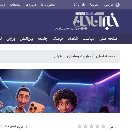
فارسی
العربية
English
تماس با ما
درباره ما
تبلیغات
آرشی
صفحه اصلی
سیاست
اقتصاد
فرهنگ
جامعه
بین‌الملل
ورزش
تا
صفحه اصلی
اخبار چندرسانه‌ای
فیلم
۱۵ مرداد ۱۴۰۴ - ۲۳:۳۰
۰ نفر