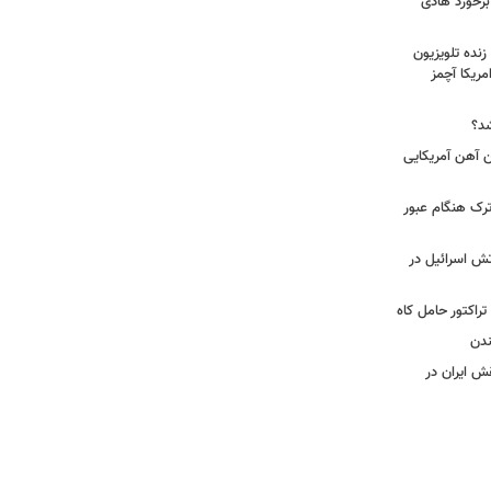
 برخورد هادی
زنده تلویزیون
مریکا آچمز
شد؟
| اتفاق عجیب بدلیل برخورد ۴ تن آهن آمریکایی
رک هنگام عبور
تش اسرائیل در
تراکتور حامل کاه
ندن
قش ایران در