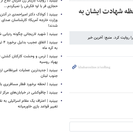
ببینید | روایت بازیگر زن سریال کلاغ از
حجازی فر با او؛ فکرش را نمیکردم...
حظه شهادت ایشان به
ببینید | کولاک دکتر امیراحمدی در آنتن 
وزارت خارجه آمریکا؛ کارشناسان صدای ا
شدند!
ببینید | شهید لاریجانی چگونه ردیابی 
ببینید 
به کره ماه
ببینید | ترس و وحشت کارکنان کشتی ت
پهپاد روسیه
ببینید | جدیدترین عملیات غیرنظامی ار
جنوب لبنان
ببینید | لحظه برخورد قطار مسافربری با 
ببینید | چاقوکشی در خیابان‌های مرکز ل
ببینید | اعتراف یک مقام اسرائیلی به ن
تغییر قواعد بازی خاورمیانه