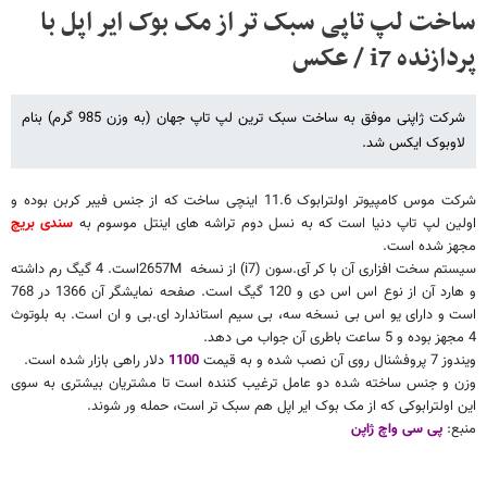
ساخت لپ تاپی سبک تر از مک بوک ایر اپل با
پردازنده i7 / عکس
شرکت ژاپنی موفق به ساخت سبک ترین لپ تاپ جهان (به وزن 985 گرم) بنام
لاوبوک ایکس شد.
شرکت موس کامپیوتر اولترابوک 11.6 اینچی ساخت که از جنس فیبر کربن بوده و
اولین لپ تاپ دنیا است که به نسل دوم تراشه های اینتل موسوم به
سندی بریچ
مجهز شده است.
سیستم سخت افزاری آن با کر آی.سون (
i7
) از نسخه
2657M
است. 4 گیگ رم داشته
و هارد آن از نوع اس اس دی و 120 گیگ است. صفحه نمایشگر آن 1366 در 768
است و دارای یو اس بی نسخه سه، بی سیم استاندارد ای.بی و ان است. به بلوتوث
4 مجهز بوده و 5 ساعت باطری آن جواب می دهد.
ویندوز 7 پروفشنال روی آن نصب شده و به قیمت
1100
دلار راهی بازار شده است.
وزن و جنس ساخته شده دو عامل ترغیب کننده است تا مشتریان بیشتری به سوی
این اولترابوکی که از مک بوک ایر اپل هم سبک تر است، حمله ور شوند.
منبع:
پی سی واچ ژاپن