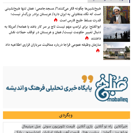
شیخ‌نشین‌ها چگونه فکر می‌کنند؟/ مسجدجامعی: عمان تنها شیخ‌نشینی
است که نگاه متفاوتی به ایران دارد/ عربستان برادر بزرگ‌تر نیست؛
قدرت مسلط خلیج فارس است
ابوالفتح: برای ترامپ مهم نیست تاج بر سر کار باشد یا عمامه/ آمریکا به
دنبال تغییر حکومت نیست/ عمان و عربستان در توقف حملات نقش
داشتند
سازمان وظیفه عمومی فراجا درباره معافیت سربازان فراری اطلاعیه داد
وبگردی
خبرآنلاین
راه نو آنلاین
بازی آنلاین
قیمت تلویزیون سونی
مبل مینیمال
جراح بینی گوشتی
پرشین هتل
قیمت آهن فولاد ایرانیان
اعتبارسنجی بانکی