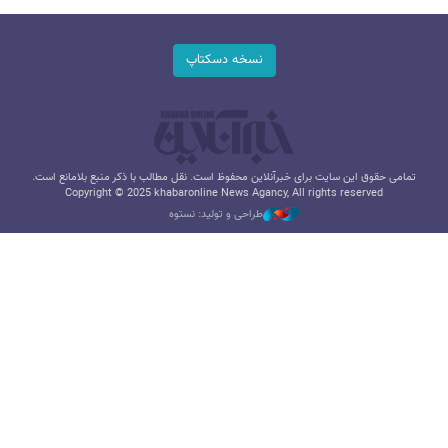
نسخه دسکتاپ
تمامی حقوق این سایت برای خبرآنلاین محفوظ است. نقل مطالب با ذکر منبع بلامانع است.
Copyright © 2025 khabaronline News Agancy, All rights reserved
طراحی و تولید: نستوه