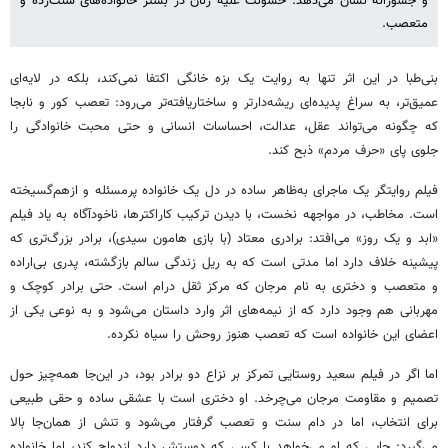
و جسورانه نشان می‌دهد: خشونت علیه زنان در بستر خانواده‌های سنت‌زده و
متعصب.
بنی‌طبا در این اثر تنها به روایت یک بزه خانگی اکتفا نمی‌کند، بلکه در لایه‌ای
عمیق‌تر، به سراغ پدیده‌ای ریشه‌دارتر و ساختاریافته‌تر می‌رود: تعصب کور و نابجا
که چگونه می‌تواند عقل، عدالت، احساسات انسانی و حتی محبت خانوادگی را
جلوی پای «حرف مردم» ذبح کند.
فیلم روایتگر یک ماجرای به‌ظاهر ساده در دل یک خانواده پرمسئله و ازهم‌گسیخته
است. مخاطب، در مواجهه نخست، با دیدن ترکیب کاراکترها، ناخودآگاه به یاد فیلم
«ابد و یک روز» می‌افتد: برادری معتاد (با بازی هامون سیدی)، برادر بزرگ‌تری که
پیشینه خلاف دارد اما مدتی است که به ریل زندگی سالم بازگشته، پدری بی‌اراده
و متعصب و دختری به نام مرجان که مرکز ثقل درام است. حتی برادر کوچک و
مهربانی هم وجود دارد که از نیمه‌های اثر وارد داستان می‌شود و به نوعی یکی از
اعضای این خانواده است که تعصب هنوز روحش را سیاه نکرده.
اما اگر در فیلم سعید روستایی تمرکز بر نزاع دو برادر بود، در این‌جا همه‌چیز حول
تصمیم و مقاومت مرجان می‌چرخد. او دختری است با عشقی ساده و حقی طبیعی
برای انتخاب، اما در دام سنت و تعصب گرفتار می‌شود و تنش از همان‌جا بالا
می‌گیرد: جایی که او می‌خواهد با کسی که دوستش دارد ازدواج کند، اما خانواده