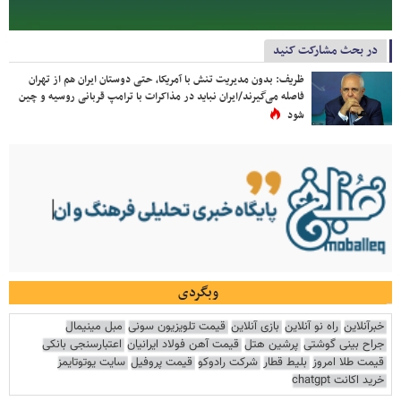
در بحث مشارکت کنید
ظریف: بدون مدیریت تنش با آمریکا، حتی دوستان ایران هم از تهران
فاصله می‌گیرند/ایران نباید در مذاکرات با ترامپ قربانی روسیه و چین
شود
وبگردی
خبرآنلاین
راه نو آنلاین
بازی آنلاین
قیمت تلویزیون سونی
مبل مینیمال
جراح بینی گوشتی
پرشین هتل
قیمت آهن فولاد ایرانیان
اعتبارسنجی بانکی
قیمت طلا امروز
بلیط قطار
شرکت رادوکو
قیمت پروفیل
سایت یوتوتایمز
خرید اکانت chatgpt