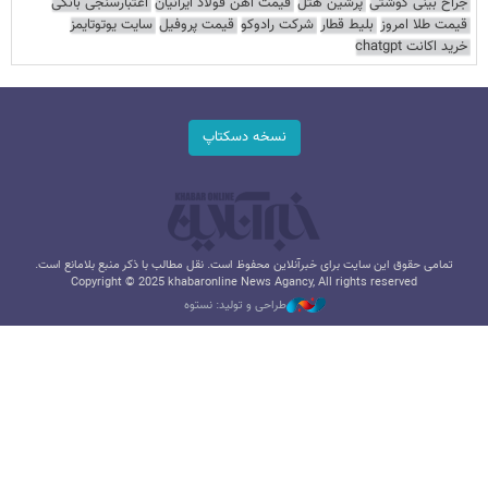
جراح بینی گوشتی
پرشین هتل
قیمت آهن فولاد ایرانیان
اعتبارسنجی بانکی
قیمت طلا امروز
بلیط قطار
شرکت رادوکو
قیمت پروفیل
سایت یوتوتایمز
خرید اکانت chatgpt
نسخه دسکتاپ
تمامی حقوق این سایت برای خبرآنلاین محفوظ است. نقل مطالب با ذکر منبع بلامانع است.
Copyright © 2025 khabaronline News Agancy, All rights reserved
طراحی و تولید: نستوه