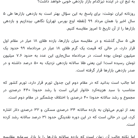
به تبع آن در آینده نیزکدام بازار بازدهی خوبی خواهد داشت؟
روزنانه ایران نوشت: برای پاسخ به این سؤال بهتر است به بازدهی بازارها طی ۵
سال اخیر یا همان مرداد ۹۹ (نقطه اوج بورس تهران) نگاهی بیندازیم و بازدهی
بازارها را از آن تاریخ تا امروز مقایسه کنیم.
طی ۵ سال گذشته و در مقایسه میان بازارها، بازده طلای ۱۸ عیار در مقام اول
قرار دارد، در حالی که قیمت یک گرم طلای ۱۸ عیار در مردادماه ۹۹ حدود یک
میلیون تومان بوده است، در مردادماه سال‌جاری این عدد به حدود ۷.۶ میلیون
تومان رسیده است! این یعنی طلا سالانه بازدهی نزدیک به ۵۰ درصد داشته و در
صدر بازدهی بازارها قرار گرفته است.
اما جالب است بدانید که در مقام دوم این جدول تورم قرار دارد، تورم کشور که
متناسب با سبد هزینه‌کرد خانوار ایرانی است با رشد حدودا ۴۴۰ درصدی در
مجموع و رشد سالانه حدودا ۴۰ درصدی با اختلاف چشمگیر در مقام دوم است.
بعد از تورم می‌توان به بازده سالانه ۳۴ درصدی مسکن و ۳۲ درصدی دلار اشاره
کرد، این در حالی است که در این دوره نقدینگی حدود ۳۱ درصد سالانه رشد کرده
است.
اما نکته جالب آن زمان است که بازده سالانه بازارها را با بازار سرمایه مقایسه