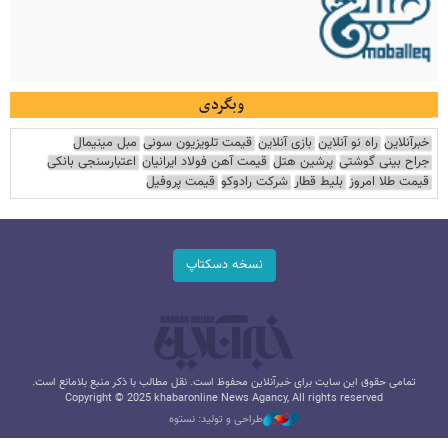
وبگردی
خبرآنلاین
راه نو آنلاین
بازی آنلاین
قیمت تلویزیون سونی
مبل مینیمال
جراح بینی گوشتی
پرشین هتل
قیمت آهن فولاد ایرانیان
اعتبارسنجی بانکی
قیمت طلا امروز
بلیط قطار
شرکت رادوکو
قیمت پروفیل
نسخه دسکتاپ
تمامی حقوق این سایت برای خبرآنلاین محفوظ است. نقل مطالب با ذکر منبع بلامانع است.
Copyright © 2025 khabaronline News Agancy, All rights reserved
طراحی و تولید: نستوه