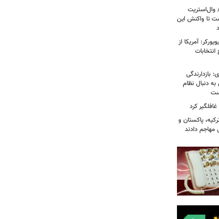
 وال‌استریت
ست تا واکنش این
ورکر: آمریکا از
 انتخابات
: بازدارندگی
 به دنبال نظام
است
غافلگیر کرد
کیه، پاکستان و
 مهاجم دادند