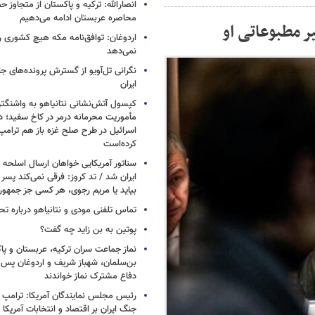
انصارالله: ترکیه و پاکستان از متجاوز ح
محاصره عربستان ادامه می‌دهیم
ر مطبوعاتی او
اردوغان: توافق‌نامه مکه هیچ کشوری ر
نمی‌دهد
نگرانی تل‌آویو از گسترش پرونده‌های ج
ایران
کپسول آتش‌نشانی نتانیاهو به واشنگتن
مأموریت محرمانه درمر در کاخ سفید؛ دو
اسرائیل در طرح صلح غزه باز هم ترام
کرده‌است
سناتور آمریکایی خواهان ارسال اسلحه
ایران شد / تد کروز: فرقی نمی‌کند پسر 
بیاید یا مریم رجوی، هر کسی جز جمهو
تماس تلفنی مودی و نتانیاهو درباره تح
پوتین به بن زاید چه گفت؟
نماز جماعت سران ترکیه، عربستان و پ
بن‌سلمان، شهباز شریف و اردوغان پس ا
دفاع مشترک نماز خواندند
رئیس مجلس نمایندگان آمریکا: ترامپ 
جنگ ایران بر اقتصاد و انتخابات آمریکا