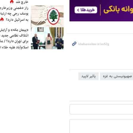
خارج شد
راز دشمنی وزیرخارجه 
یوسف رجی چه ارتباط
به اسرائیل دارد؟
«پیمان مکه» و آرایش
ائتلاف نظامی جدید 
برای تهران دارد؟ / مث
اسلام‌آباد علیه خلاء
 صهیونیستی به غزه
یائیر لاپید