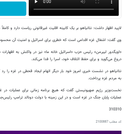
لاپید اظهار داشت: نتانیاهو بر یک کابینه اقلیت غیرقانونی ریاست دارد و کاملاً
وی گفت: اشغال غزه اقدامی است که خطری برای اسرائیل و امنیت آن محسوب
«اویگدور لیبرمن» رئیس حزب «اسرائیل خانه ما» نیز در واکنش به اظهارات بنی
دروغ می‌گوید و برای حفظ ائتلاف خود، اسرا را فدا می‌کند.
نتانیاهو در نشست خبری امروز خود بار دیگر اتهام ایجاد قحطی در غزه را رد ک
به مردم غزه پرداخت.
نخست‌وزیر رژیم صهیونیستی گفت که هیچ برنامه زمانی برای عملیات در غزه
عملیات پایان جنگ در غزه است و در این زمینه با دولت دونالد ترامپ رئیس‌ج
310310
کد مطلب
2100887