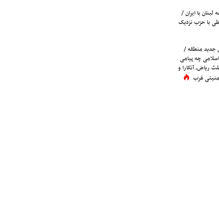
لبنان با ایران /
ی با حزب نزدیک
 جدید منطقه /
اسلامی چه پیامی
لث ریاض، آنکارا و
 امنیتی غرب