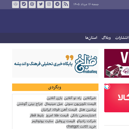
جمعه ۱۶ مرداد ۱۴۰۵
انتشارات
وبلاگ
استان‌ها
وبگردی
خبرآنلاین
راه نو آنلاین
بازی آنلاین
قیمت تلویزیون سونی
مبل مینیمال
جراح بینی گوشتی
پرشین هتل
قیمت آهن فولاد ایرانیان
اعتبارسنجی بانکی
قیمت طلا امروز
بلیط قطار
شرکت رادوکو
قیمت پروفیل
سایت یوتوتایمز
خرید اکانت chatgpt