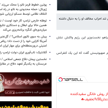
پوتین خطوط قرمز ناتو را محک می‌زند /
ژورنال: حمله محدودی به ناتو در راه ا
ائتلاف نظامی توسط مسکو ارزیابی شود
تند احزاب مخالف او را به دنبال داشته
توطئه خارجی ترامپ کار خود اوست / نیوی
همین حالا برای ابطال و دستکاری نتایج
میان‌دوره‌ای کنگره برنامه‌ریزی می‌کند
پیش به سوی ناتوی اسلامی؟ / گل‌عنبری
نیاهو نخست‌وزیر این رژیم واکنش نشان
آمریکا کارایی خود را از دست داد؛ ریاض
امنیتی درون‌منطقه‌ای برای مهار ایران 
آتلانتیک: تاب‌آوری ایران دولت ترامپ را 
رژیم صهیونیستی گفت که این یک کنفرانس
نخستین پیمان دفاع جمعی اسلامی / تر
عربستان به یکدیگر تعهد دفاع در مقابل
 از روش خانگی سفیدکننده
دان50%تخفیف🔥