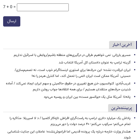
7 + 0 =
ارسال
آخرین اخبار
مسرور بارزانی: نمی خواهیم طرفی در درگیری‌های منطقه باشیم/روابطی با اسرائیل نداریم
گزینه ترامپ به عنوان دادستان کل آمریکا انتخاب شد
ایران ابرقدرت نشده؛ این حرف‌ها برای استوری اینستاگرام خوب است، نه تصمیم‌سازی/
حسینی: آمریکا ممکن است ایران اتمی را تحمل کند، اما کنترل هرمز را نه!
غریب‌آبادی: کنوانسیون خزر هیچ تغییری در حقوق حاکمیتی و سهم ایران ایجاد نمی‌کند / آماده
شنیدن حرف‌های منتقدان هستیم / برای همه انتقادها جواب روشن داریم
پانه‌تا: آمریکا مثل یک «بوکسور مست» بین ایران و روسیه می‌دود
پربیننده‌ترین
پاداش یک میلیارد دلاری ترامپ به راست‌گرای افراطی تازه‌کار کلمبیا / د لا اسپریلا: مذاکره را
تمام می‌کنم؛ سرکوب می‌کنم؛ ۴۰ درصد دولت را دور می‌ریزم
هشدار وزارت خارجه درباره یک پرونده قدیمی اما فراموش‌نشده؛ عاملان این جنایت شناسایی
شوند