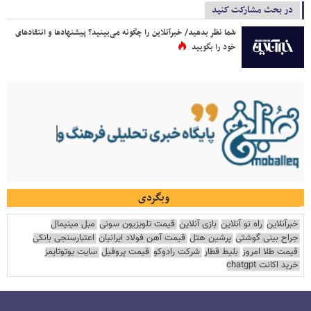
در بحث مشارکت کنید
شما نظر بدهید/ خبرآنلاین را چگونه می‌بینید؟ پیشنهادها و انتقادهای
خود را بگویید
وبگردی
خبرآنلاین
راه نو آنلاین
بازی آنلاین
قیمت تلویزیون سونی
مبل مینیمال
جراح بینی گوشتی
پرشین هتل
قیمت آهن فولاد ایرانیان
اعتبارسنجی بانکی
قیمت طلا امروز
بلیط قطار
شرکت رادوکو
قیمت پروفیل
سایت یوتوتایمز
خرید اکانت chatgpt