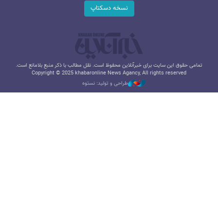
نسخه دسکتاپ
تمامی حقوق این سایت برای خبرآنلاین محفوظ است. نقل مطالب با ذکر منبع بلامانع است.
Copyright © 2025 khabaronline News Agancy, All rights reserved
طراحی و تولید: نستوه