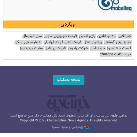
وبگردی
خبرآنلاین
راه نو آنلاین
بازی آنلاین
قیمت تلویزیون سونی
مبل مینیمال
جراح بینی گوشتی
پرشین هتل
قیمت آهن فولاد ایرانیان
اعتبارسنجی بانکی
قیمت طلا امروز
بلیط قطار
شرکت رادوکو
قیمت پروفیل
سایت یوتوتایمز
خرید اکانت chatgpt
نسخه دسکتاپ
تمامی حقوق این سایت برای خبرآنلاین محفوظ است. نقل مطالب با ذکر منبع بلامانع است.
Copyright © 2025 khabaronline News Agancy, All rights reserved
طراحی و تولید: نستوه