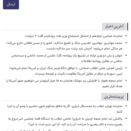
ارسال
آخرین اخبار
نماینده مجلس دوازدهم از احتمال استیضاح وزیر نفت پزشکیان گفت + جزئیات
محمد مهاجری: مهاجری: تقدیس جنگ و تقبیح مذاکره، کشور را از مسیر عقلانی خارج می‌کند/
هر جنگی تمام می‌شود؛ آخرش باید پشت میز مذاکره نشست
خوش و بش دو وزیر ارشاد در تشییع یک روزنامه نگار/ عکسی از محمد خاتمی و سیدعباس
صالحی در مقابل روزنامه اطلاعات
رئیس انجمن علمی انقلاب اسلامی: با توافق تنگه هرمز جنگ ایران و آمریکا تمام نمی‌شود/
لیبی، سوریه و عراق در مقابل آمریکا مقاومت نکردند و توسعه نرسیدند
امام‌ جمعه اهواز: با افزایش برد موشک هایمان به ۱۵ هزار کیلومتر می خواهیم عمق آمریکا را
هدف قرار دهیم
پربیننده‌ترین
نماینده تهران خطاب به محمدباقر خرازی: اگر به شلاق محکوم شوی حاضرم با وضو آن را اجرا
کنم!
واکنش تند امام جمعه اردبیل به خرازی/ عاملی خطاب به دستگاه قضا: شخصی خبر دروغ به
رهبری بست و دفتر رهبری با صراحت آن را رد کرد، آیا این جرم است یا خیر؟