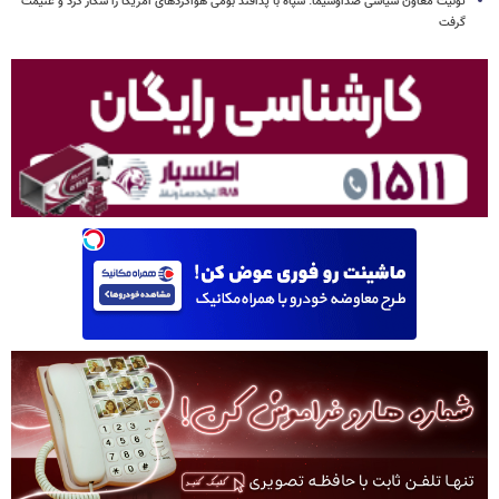
توئیت معاون سیاسی صداوسیما: سپاه با پدافند بومی هواگردهای آمریکا را شکار کرد و غنیمت
گرفت