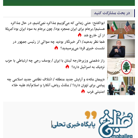
در بحث مشارکت کنید
ابوالفتح: حتی زمانی که می‌گوییم مذاکره نمی‌کنیم، در حال مذاکره
هستیم/ برجام برای ایران معجزه بود/ چون برجام به سود ایران بود آمریکا
از آن خارج شد
شما نظر بدهید/ اگر خبرنگار بودید چه سوالی از رئیس جمهور در
نشست خبری فردا می‌پرسیدید؟
راز دشمنی وزیرخارجه لبنان با ایران / یوسف رجی چه ارتباطی با حزب
نزدیک به اسرائیل دارد؟
«پیمان مکه» و آرایش جدید منطقه / ائتلاف نظامی جدید اسلامی چه
پیامی برای تهران دارد؟ / مثلث ریاض، آنکارا و اسلام‌آباد علیه خلاء
امنیتی غرب