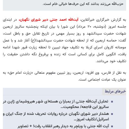
حزب‌الله می‌زنند بدانند که این حرف‌ها خیالی خام است.
به گزارش خبرگزاری خبرآنلاین،
آیت‌الله احمد جنتی دبیر شورای نگهبان،
در ابتدای
جلسه امروز (دوشنبه، ۲۰ مرداد) این شورا با بیان اینکه پنجشنبه سالروز اربعین
شهادت حضرت سیدالشهد و روز بسیار مهمی در تاریخ تقابل حق و باطل است،
گفت: حماسه‌ اربعین که از لحظه شهادت حضرت سیدالشهدا(ع) آغاز شد و با عمل
مومنانه کاروان اسرای کربلا به تکلیف جهاد تبیین تا لحظه زیارت قبور شهدا ادامه
یافت، الگویی کامل برای کسانی است که زنده و پرفروغ نگه داشتن حقیقت را
تکلیف خود می‌دانند.
به نقل از فارس، وی افزود: اربعین، روز تبیین مفهوم متعالی «زیارت امام حق» به
عنوان یک عبادت اجتماعی است.
خبرهای مرتبط
تحلیل آیت‌الله جنتی از بمباران هسته‏‌ای شهر هیروشیمای ژاپن در
سالروز این فاجعه/ محکومیت…
هشدار دبیر شورای نگهبان درباره روایات تحریف شده از جنگ ایران و
اسرائیل/تکلیف امروز…
آیت الله جنتی با ویلچر به دیدار رهبر انقلاب رفت! + تصاویر