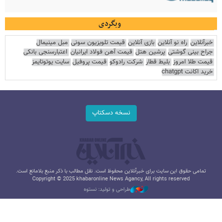
وبگردی
خبرآنلاین
راه نو آنلاین
بازی آنلاین
قیمت تلویزیون سونی
مبل مینیمال
جراح بینی گوشتی
پرشین هتل
قیمت آهن فولاد ایرانیان
اعتبارسنجی بانکی
قیمت طلا امروز
بلیط قطار
شرکت رادوکو
قیمت پروفیل
سایت یوتوتایمز
خرید اکانت chatgpt
نسخه دسکتاپ
تمامی حقوق این سایت برای خبرآنلاین محفوظ است. نقل مطالب با ذکر منبع بلامانع است.
Copyright © 2025 khabaronline News Agancy, All rights reserved
طراحی و تولید: نستوه