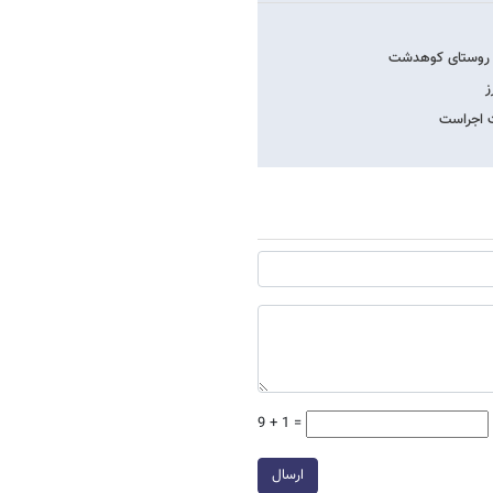
ز
9 + 1 =
ارسال