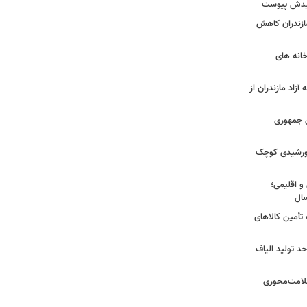
شهیدش پیوست
ازندران کاهش
ودخانه های
آزاد مازندران از
دی جمهوری
 خورشیدی کوچک
و اقلیمی؛
 تأمین کالاهای
د تولید الیاف
سلامت‌محوری