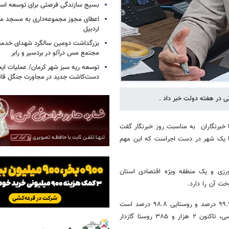
بسیج سازندگی فرصتی برای توسعه اس
اعطای مجوز مجموعه‌داری به مسجد محل
اردبیل
بزرگداشت دومین سالگرد شهدای خدمت
مجتمع مس درآلو در بردسیر و رابر
توسعه ریه سبز شهر کرمان/ عملیات ای
دست‌کاشت جدید در مجاورت جنگل قائم
خبرنگاران به مناسبت روز خبرنگار گفت
انی به ۳۲ شهر تکمیل شده و تنها یک شهر در دست اجراست که این مهم
تی، سه شهرک کشاورزی و یک منطقه ویژه اقتصادی استان
ت آن را دارد.
سپهوند با بیان اینکه در حال حاضر ضریب نفوذ گازرسانی شهری در لرستان ۹۹.۹ درصد و روستایی ۹۸.۸ درصد است
اظهار داشت : از ۲ هزار و ۴۶۹ روستای واجد شرایط جمعیتی و راه دسترسی، تاکنون ۲ هزار و ۳۸۵ روستا گازدار