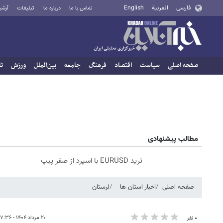
فارسی
العربية
English
تماس با ما
درباره ما
تبلیغات
آرشی
صفحه اصلی
سیاست
اقتصاد
فرهنگ
جامعه
بین‌الملل
ورزش
تا
مطالب پیشنهادی
ترید EURUSD با اسپرد از صفر پیپ
صفحه اصلی
اخبار استان ها
لرستان
۲۰ مرداد ۱۴۰۴ - ۱۷:۳۶
۰ نفر