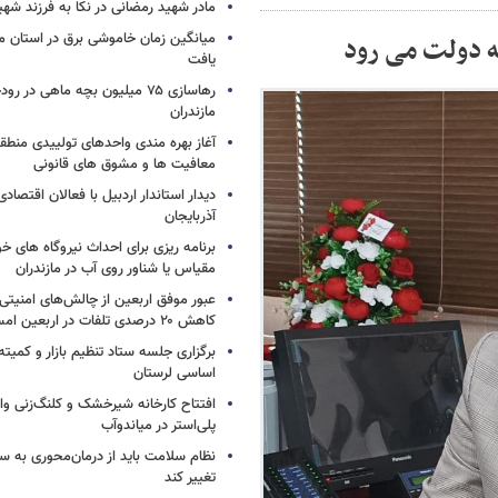
مادر شهید رمضانی در نکا به فرزند 
میانگین زمان خاموشی برق در استان م
یافت
رهاسازی ۷۵ میلیون بچه ماهی در ر
مازندران
آغاز بهره مندی واحدهای تولییدی منطقه 
معافیت ها و مشوق های قانونی
دیدار استاندار اردبیل با فعالان اقتصا
آذربایجان
برنامه ریزی برای احداث نیروگاه های
مقیاس یا شناور روی آب در مازندران
عبور موفق اربعین از چالش‌های امنیتی 
کاهش ۲۰ درصدی تلفات در اربعین امسال
برگزاری جلسه ستاد تنظیم بازار و کمیته
اساسی لرستان
افتتاح کارخانه شیرخشک و کلنگ‌زنی واح
پلی‌استر در میاندوآب
نظام سلامت باید از درمان‌محوری به 
تغییر کند