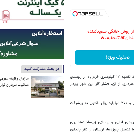
 از روش خانگی سفیدکننده
دان50%تخفیف🔥
تخفیف ویژه!
در بحث مشارکت کنید
دکتر حسین سپهوند با اشاره به پروژه‌های مهم تقویت شبکه اضافه کرد: خط تغذیه ۱۲ کیلومتری خرم‌آباد از روستای
سازمان وظیفه عمومی 
ه با بهره‌برداری از آن، فشار گاز این شهر پایدار
معافیت سربازان فراری
وی ادامه داد: همچنین پروژه ۲۳ کیلومتری شهرستان سلسله با اعتبار ۲ هزار و ۲۷۰ میلیارد ریال تاکنون به پیشرفت
‌های اداری و بهسازی زیرساخت‌ها برای
کمیل پروژه‌ها، لرستان از نظر پایداری