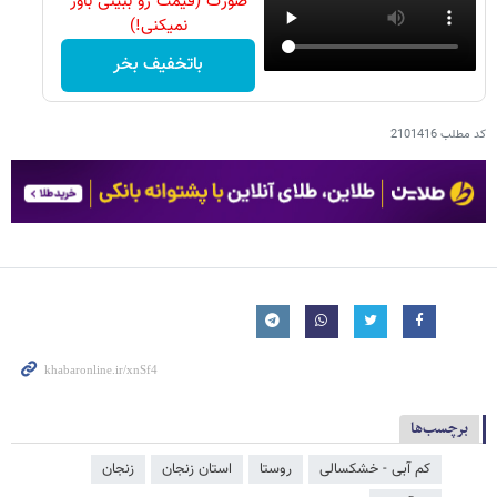
صورت (قیمت رو ببینی باور
نمیکنی!)
باتخفیف بخر
کد مطلب
2101416
برچسب‌ها
کم آبی - خشکسالی
روستا
استان زنجان
زنجان