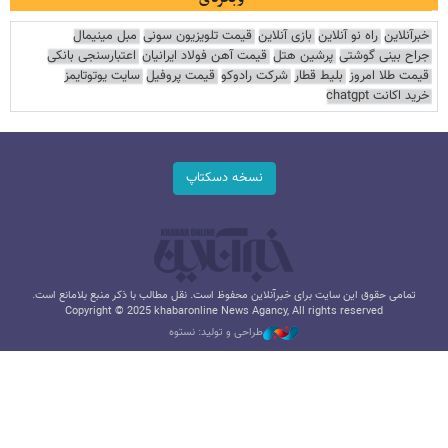
خبرآنلاین
راه نو آنلاین
بازی آنلاین
قیمت تلویزیون سونی
مبل مینیمال
جراح بینی گوشتی
پرشین هتل
قیمت آهن فولاد ایرانیان
اعتبارسنجی بانکی
قیمت طلا امروز
بلیط قطار
شرکت رادوکو
قیمت پروفیل
سایت یوتوتایمز
خرید اکانت chatgpt
نسخه دسکتاپ
تمامی حقوق این سایت برای خبرآنلاین محفوظ است. نقل مطالب با ذکر منبع بلامانع است.
Copyright © 2025 khabaronline News Agancy, All rights reserved
طراحی و تولید: نستوه