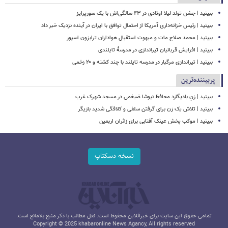
ببینید | جشن تولد لیلا اوتادی در ۴۳ سالگی‌اش با یک سورپرایز
ببینید | رئیس خزانه‌داری آمریکا از احتمال توافق با ایران در آینده نزدیک خبر داد
ببینید | محمد صلاح مات و مبهوت استقبال هواداران ترابزون اسپور
ببینید | افزایش قربانیان تیراندازی در مدرسۀ تایلندی
ببینید | تیراندازی مرگبار در مدرسه‌ تایلند با چند کشته و ۲۰ زخمی
پربیننده‌ترین
ببینید | زنِ بادیگارد محافظ نیوشا ضیغمی در مسجد شهرک غرب
ببینید | تلاش یک زن برای گرفتن سلفی و کلافگی شدید بازیگر
ببینید | موکب پخش عینک آفتابی برای زائران اربعین
نسخه دسکتاپ
تمامی حقوق این سایت برای خبرآنلاین محفوظ است. نقل مطالب با ذکر منبع بلامانع است.
Copyright © 2025 khabaronline News Agancy, All rights reserved