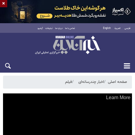
×
فارسی
العربية
English
تماس با ما
درباره ما
تبلیغات
آرشیو
جمعه ۱۶ مرداد ۱۴۰۵
صفحه اصلی
اخبار چندرسانه‌ای
فیلم