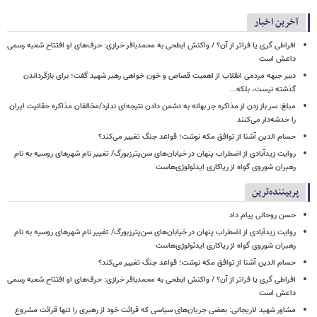
آخرین اخبار
افراطی گری یا فراتر از آن؟ / واکنش ابطحی به محمدباقر خرازی: حرف‌های او افتتاح شعبه رسمی
داعش است
دبیر جبهه مردمی انقلاب از اهمیت قصاص و خون خواهی رهبر شهید گفت؛ برای بازگرداندن
گذشته نیست، بلکه...
مبلغ: سر باز زدن از مذاکره‌ جز بهانه به دشمن دادن نتیجه‌ای ندارد/مخالفان مذاکره حقانیت ایران
را خدشه‌دار می‌کنند
حسام الدین آشنا از توافق مکه نوشت؛ قواعد جنگ تغییر می‌کند؟
روایت زیدآبادی از اضطراب پنهان در خیابان‌های سن‌پترزبورگ/ تغییر نام شهرهای روسیه به نام
رهبران شوروی گواه از ریاکاری ایدئولوژی‌هاست
پربیننده‌ترین
حسن روحانی پیام داد
روایت زیدآبادی از اضطراب پنهان در خیابان‌های سن‌پترزبورگ/ تغییر نام شهرهای روسیه به نام
رهبران شوروی گواه از ریاکاری ایدئولوژی‌هاست
حسام الدین آشنا از توافق مکه نوشت؛ قواعد جنگ تغییر می‌کند؟
افراطی گری یا فراتر از آن؟ / واکنش ابطحی به محمدباقر خرازی: حرف‌های او افتتاح شعبه رسمی
داعش است
مشاور شهید لاریجانی: بعضی جریان‌های سیاسی که قرائت خود از رهبری را تنها قرائت مشروع