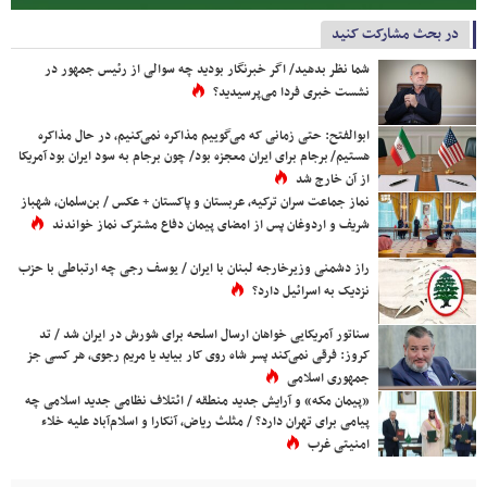
در بحث مشارکت کنید
شما نظر بدهید/ اگر خبرنگار بودید چه سوالی از رئیس جمهور در
نشست خبری فردا می‌پرسیدید؟
ابوالفتح: حتی زمانی که می‌گوییم مذاکره نمی‌کنیم، در حال مذاکره
هستیم/ برجام برای ایران معجزه بود/ چون برجام به سود ایران بود آمریکا
از آن خارج شد
نماز جماعت سران ترکیه، عربستان و پاکستان + عکس / بن‌سلمان، شهباز
شریف و اردوغان پس از امضای پیمان دفاع مشترک نماز خواندند
راز دشمنی وزیرخارجه لبنان با ایران / یوسف رجی چه ارتباطی با حزب
نزدیک به اسرائیل دارد؟
سناتور آمریکایی خواهان ارسال اسلحه برای شورش در ایران شد / تد
کروز: فرقی نمی‌کند پسر شاه روی کار بیاید یا مریم رجوی، هر کسی جز
جمهوری اسلامی
«پیمان مکه» و آرایش جدید منطقه / ائتلاف نظامی جدید اسلامی چه
پیامی برای تهران دارد؟ / مثلث ریاض، آنکارا و اسلام‌آباد علیه خلاء
امنیتی غرب