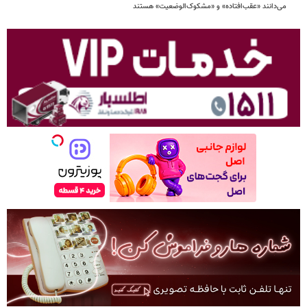
می‌دانند «عقب‌افتاده» و «مشکوک‌الوضعیت» هستند