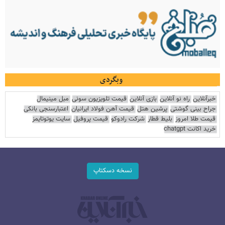
وبگردی
خبرآنلاین
راه نو آنلاین
بازی آنلاین
قیمت تلویزیون سونی
مبل مینیمال
جراح بینی گوشتی
پرشین هتل
قیمت آهن فولاد ایرانیان
اعتبارسنجی بانکی
قیمت طلا امروز
بلیط قطار
شرکت رادوکو
قیمت پروفیل
سایت یوتوتایمز
خرید اکانت chatgpt
نسخه دسکتاپ