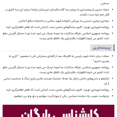
حساس
حمله حسین شریعتمداری به پیمان سه گانه پاکستان،عربستان،ترکیه/ سزان این سه کشور در
قتل عام غزه دست داشتند
عزاداری اربعین حسینی به میزبانی خانواده شهید سلامی در امامزاده صالح +عکس
روزنامه شهرداری تهران: اکنون بلندگوهای دشمن دست کسانی است که ظاهر انقلابیگری دارند
روزنامه جمهوری اسلامی: هرگاه مذاکرات به نتیجه نزدیک می شود،عده ای با جنجال آفرینی مانع
ثبات کشور می شوند/اظهارات باقرخرازی یک اتفاق عادی نیست
پربیننده‌ترین
حملات برادر داماد شهید رئیسی به قالیباف بعد از افشای سخنرانی اش با مضمون " کاری به
رهبری نداریم"
روزنامه جمهوری اسلامی: هرگاه مذاکرات به نتیجه نزدیک می شود،عده ای با جنجال آفرینی مانع
ثبات کشور می شوند/اظهارات باقرخرازی یک اتفاق عادی نیست
نتانیاهو و تندروهای داخلی دنبال یک هدف مشترک هستند:عادی سازی جنگ و حساسیت زدایی
از آن
روزنامه شهرداری تهران: اکنون بلندگوهای دشمن دست کسانی است که ظاهر انقلابیگری دارند
درخواست عجیب یک نماینده مجلس: یکی از چهار قدرت جهانیم و حق وتو می خواهیم