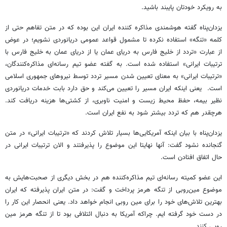
به رویکرد خودتان پایبند باشید.
یزدان‌پناه گفته هوشمندی مذاکره کننده ایران این بوده که در متن تفاهم حتی از
کلمه «تنگه» استفاده نکرده تا مشمول قواعد عمومی دریانوردی نشویم؛ در عوض
از عبارت «تردد از خلیج فارس به دریای عمان یا از دریای عمان به خلیج فارس با
ترتیبات ایرانی» استفاده شده است. به گفته عضو تیم رسانه‌ای مذاکره‌کنندگان،
«ترتیبات ایرانی» به معنای تعیین شدن مسیر تردد توسط نیروهای جمهوری اسلامی
است. یعنی اینکه ایران مسیر را تعیین می‌کند و حق دارد بابت خدمات دریانوردی
نظیر بیمه، حفظ محیط زیست و امنیت ناوبری، از کشتی‌ها هزینه دریافت کند.
هرچقدر هم که تردد بیشتر شود به نفع ایران است.
یزدان‌پناه با بیان اینکه آمریکایی‌ها بسیار تلاش کردند که «ترتیبات ایرانی» در متن
گنجانده نشود گفت: آنها نهایتا این موضوع را پذیرفتند و الان ترتیبات ایرانی در
حال اتفاق افتادن است.
این عضو کمیته رسانه‌ای تیم مذاکره‌کننده هم در بخش دیگری از صحبت‌هایش به
موضوع مین‌روبی از تنگه هرمز پرداخت و گفت: در متن ایران پذیرفته که ایران
بهترین تلاش‌های خود را برای مین روبی انجام خواهد داد. یعنی انحصار این کار را
در دست خود گرفته ایم. چراکه آمریکا به دنبال ائتلافی بود تا از تنگه هرمز مین
روبی کنند.