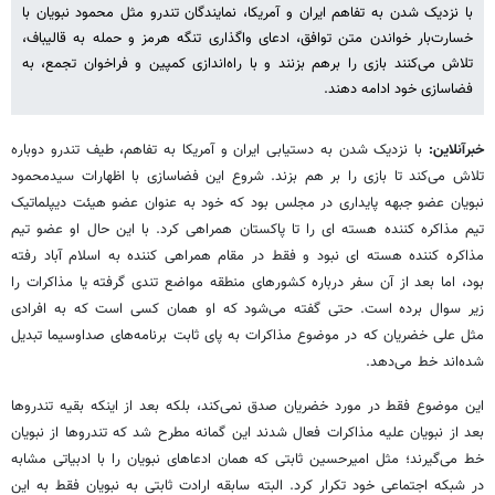
با نزدیک شدن به تفاهم ایران و آمریکا، نمایندگان تندرو مثل محمود نبویان با
خسارت‌بار خواندن متن توافق، ادعای واگذاری تنگه هرمز و حمله به قالیباف،
تلاش می‌کنند بازی را برهم بزنند و با راه‌اندازی کمپین و فراخوان تجمع، به
فضاسازی خود ادامه دهند.
خبرآنلاین:
با نزدیک شدن به دستیابی ایران و آمریکا به تفاهم، طیف تندرو دوباره
تلاش می‌کند تا بازی را بر هم بزند. شروع این فضاسازی با اظهارات سیدمحمود
نبویان عضو جبهه پایداری در مجلس بود که خود به عنوان عضو هیئت دیپلماتیک
تیم مذاکره کننده هسته ای را تا پاکستان همراهی کرد. با این حال او عضو تیم
مذاکره کننده هسته ای نبود و فقط در مقام همراهی کننده به اسلام آباد رفته
بود، اما بعد از آن سفر درباره کشورهای منطقه مواضع تندی گرفته یا مذاکرات را
زیر سوال برده است. حتی گفته می‌شود که او همان کسی است که به افرادی
مثل علی خضریان که در موضوع مذاکرات به پای ثابت برنامه‌های صداوسیما تبدیل
شده‌اند خط می‌دهد.
این موضوع فقط در مورد خضریان صدق نمی‌کند، بلکه بعد از اینکه بقیه تندروها
بعد از نبویان علیه مذاکرات فعال شدند این گمانه مطرح شد که تندروها از نبویان
خط می‌گیرند؛ مثل امیرحسین ثابتی که همان ادعاهای نبویان را با ادبیاتی مشابه
در شبکه‌ اجتماعی خود تکرار کرد. البته سابقه ارادت ثابتی به نبویان فقط به این