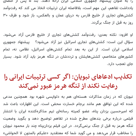
را به عنوان پیشنهاد جمهوری اسلامی ایران ارائه دهند. بند ۵ پس از امضای
یادداشت تفاهم، این مهم است، بلافاصله ایران ترتیبات اتخاذ می کند که رفت‌وآمد
کشتی‌های تجاری از خلیج فارس به دریای عمان و بالعکس، باز شود و ظرف ۳۰
روز به قبل از جنگ برگردد.
او افزود: نکته بعدی: رفت‌وآمد کشتی‌های تجاری از خلیج فارس آزاد می‌شود.
سؤال این است: کشتی‌های تجاری اسرائیل نیز آزاد می‌شود؟ پیشنهاد جمهوری
اسلامی ایران است. از این به بعد تمام کشتی‌های اسرائیل، نظامی نه، تمام
کشورهای متخاصم، کشتی‌هایشان و ترددشان در تنگه هرمز باید آزاد شود. بسیار
جای تعجب دارد.
تکذیب ادعاهای نبویان: اگر کسی ترتیبات ایرانی را
رعایت نکند از تنگه هرمز عبور نمی‌کند
نبویان که در زمان مذاکرات هسته‌ای هم به دلواپسی شهره بود همچنین مدعی
شده که این توافق هم مانند برجام خسارت محض است. این اظهارات باعث شد
که امیرحسین یزدان پناه، عضو کمیته رسانه‌ای تیم مذاکره‌کننده ایران با انتشار
فیلمی درباره برخی بندهای مطرح شده در تفاهم توضیح دهد و بگوید وضعیت
تنگه هرمز به قبل از جنگ برنمی‌گردد. در این فیلم یزدان‌پناه چند بار محمود نبویان
را مخاطب قرار می‌دهد و می گوید شما که معتقدید «علیکم بالمتون لا الحواشی»