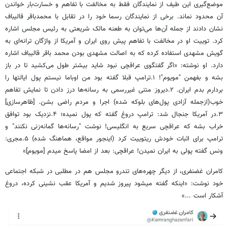
موضع‌گیری این طیف از نمایندگان فقط به مخالفت با تفاهم و خسارت‌بار خواندن
آن محدود نماند. برخی از نمایندگان رسما خود را در تقابل با محمدباقر قالیباف
نشان دادند از جمله آن‌ها می‌توان به طعنه مالک شریعتی به رئیس مجلس اشاره
کرد. توییت او در مخالفت با تفاهم پیش روی ایران و آمریکا از واژگان ترانه‌ای به
گویش مشهدی استفاده کرده که به اصالت مشهدی بودن محمد باقر قالیباف اشاره
دارد. او نوشته: «اگر گفتگوی عراقچی نبود شاید بیشتر طول می‌کشید تا در باز
بشه و بفهمن "مویوم"! ۱.ترامپ قبلا گفته بود من اوباما نیستم پول ایالتها را
بردارم بدم ایران. ۲.دیروز متنی غیررسمی به رسانه‌ها درز دادن تا نمایش تفاهم
خوب(ازجمله آزادی پول‌های بلوکه شده) اجرا و مردم راضی بشن. [ظاهرسازی]
۳.در آمریکا جنجال شد: ترامپ دروغ گفته که پول نمیده؛ ۴.نزدیک بود توافق
خراب بشه که عراقچی سریع به انگلیسی! نوشت "رسانه‌ها گمانه‌زنی نکنند" و
ترامپ برای اثبات خودش ریتوییت کرد (اینجور مواقع، هماهنگ شده) ۵.مجری:
ونس گفته پولی به ایران نمیدن! عراقچی: بعد از امضا پاسخ میدم [مویوم]»
کامران غضنفری، از دیگر چهره‌های تندرو مجلس هم در مطلبی در شبکه اجتماعی
خود نوشت: «اینکه گفته میشود پیروز شدیم و آمریکا عقب نشینی کرده، دروغ
آشکار است ...»