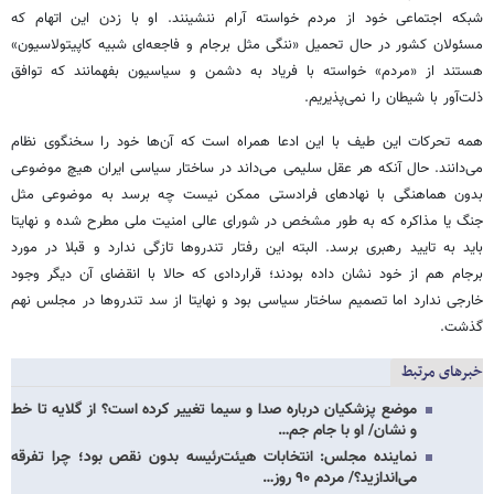
شبکه اجتماعی خود از مردم خواسته آرام ننشینند. او با زدن این اتهام که
مسئولان کشور در حال تحمیل «ننگی مثل برجام و فاجعه‌ای شبیه کاپیتولاسیون»
هستند از «مردم» خواسته با فریاد به دشمن و سیاسیون بفهمانند که توافق
ذلت‌آور با شیطان را نمی‌پذیریم.
همه تحرکات این طیف با این ادعا همراه است که آن‌ها خود را سخنگوی نظام
می‌دانند. حال آنکه هر عقل سلیمی می‌داند در ساختار سیاسی ایران هیچ موضوعی
بدون هماهنگی با نهادهای فرادستی ممکن نیست چه برسد به موضوعی مثل
جنگ یا مذاکره که به طور مشخص در شورای عالی امنیت ملی مطرح شده و نهایتا
باید به تایید رهبری برسد. البته این رفتار تندروها تازگی ندارد و قبلا در مورد
برجام هم از خود نشان داده بودند؛ قراردادی که حالا با انقضای آن دیگر وجود
خارجی ندارد اما تصمیم ساختار سیاسی بود و نهایتا از سد تندروها در مجلس نهم
گذشت.
خبرهای مرتبط
موضع پزشکیان درباره صدا و سیما تغییر کرده است؟ از گلایه تا خط
و نشان/ او با جام جم…
نماینده مجلس: انتخابات هیئت‌رئیسه بدون نقص بود؛ چرا تفرقه
می‌اندازید؟/ مردم ۹۰ روز…