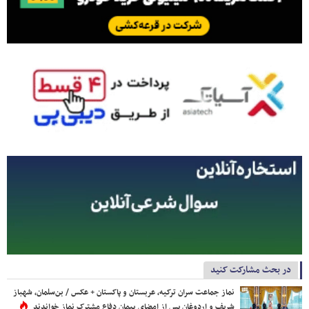
در بحث مشارکت کنید
نماز جماعت سران ترکیه، عربستان و پاکستان + عکس / بن‌سلمان، شهباز
شریف و اردوغان پس از امضای پیمان دفاع مشترک نماز خواندند