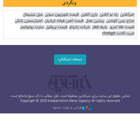
وبگردی
خبرآنلاین
راه نو آنلاین
بازی آنلاین
قیمت تلویزیون سونی
مبل مینیمال
جراح بینی گوشتی
پرشین هتل
قیمت آهن فولاد ایرانیان
اعتبارسنجی بانکی
قیمت طلا امروز
بلیط قطار
شرکت رادوکو
قیمت پروفیل
سایت یوتوتایمز
خرید اکانت chatgpt
نسخه دسکتاپ
تمامی حقوق این سایت برای خبرآنلاین محفوظ است. نقل مطالب با ذکر منبع بلامانع است.
Copyright © 2025 khabaronline News Agancy, All rights reserved
طراحی و تولید: نستوه