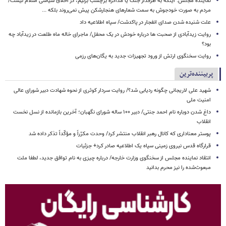
نماینده مجلس: اینکه به طرفدار جنگ یا مذاکره برچسب بزنیم، در اخلاق سیاسی اسلام نیست/
مردم به صورت خودجوش به سمت شعارهای هنجارشکن پیش نمی‌روند بلکه ...
علت شنیده شدن صدای انفجار در پاکدشت/ سپاه اطلاعیه داد
روایت زیدآبادی از صحبت ها درباره خودش در یک محفل/ ماجرای خاله ماه طلعت در زیدآباد چه
بود؟
روایت سخنگوی ارتش از ورود تجهیزات جدید به یگان‌های رزمی
پربیننده‌ترین
شهید علی لاریجانی چگونه ردیابی شد؟/ روایت سردار کوثری از نحوه شهادت دبیر شورای عالی
امنیت ملی
داغ شدن دوباره نام احمد جنتی/ دبیر ۱۰۰ ساله شورای نگهبان؛ آخرین بازمانده از نسل نخست
انقلاب
پوستر معناداری که کانال رهبر انقلاب منتشر کرد/ وحدت مکرّراً و مؤکّداً تذکر داده شد
قرارگاه قدس نیروی زمینی سپاه یک اطلاعیه صادر کرد+ جزئیات
انتقاد نماینده مجلس از سخنگوی وزارت خارجه/ درباره چیزی به نام توافق جدید، لطفا ملت
مبعوث‌شده را نیز محرم بدانید