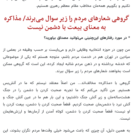
نکنیم و بگوییم همه‌مان مخاطب مقام معظم رهبری هستیم.
گروهی شعارهای مردم را زیر سوال می‌برند/ مذاکره
به معنای بیعت با دشمن نیست
* در مورد رفتارهای این‌چنینی می‌توانید مصداق بیاورید؟
من چون در حوزه انتخابیه وظایفی دارم و می‌بایست بر حسب وظیفه در بعضی از
میادین در تهران هم در خدمت مردم باشم، متوجه هستم که یکی از موضوعاتی
که خدشه برداشته و در ذهن مردم شائبه ایجاد کرده، این است که گروهی ممکن
است بخواهند شعارهای مردم را زیر سؤال ببرند.
گروهی با «مذاکره» مخالف‌اند... من اصلاً معتقد نیستم که ما در آتش‌بس
هستیم. من تأکید می‌کنم که ما تجربه صحبت کردن با دشمن را در جنگ
هشت‌ساله‌مان و زیر آتش جنگ داشتیم؛ و این بار هم ما در عین آتش جنگ و
آتش نبرد با دشمن‌مان صحبت کردیم. قطعاً صحبت کردن با دشمن، بیعت کردن با
او نیست؛ قطعاً صحبت کردن با دشمن، کوتاه آمدن از آرمان‌ها و ارزش‌هایمان
نیست.
به همین دلیل، آن چیزی که باعث می‌شود خیلی وقت‌ها مردم نگران بشوند، این