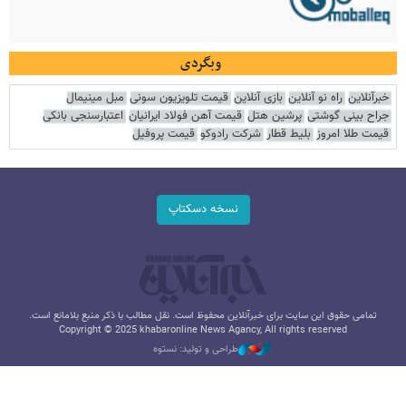
وبگردی
خبرآنلاین
راه نو آنلاین
بازی آنلاین
قیمت تلویزیون سونی
مبل مینیمال
جراح بینی گوشتی
پرشین هتل
قیمت آهن فولاد ایرانیان
اعتبارسنجی بانکی
قیمت طلا امروز
بلیط قطار
شرکت رادوکو
قیمت پروفیل
نسخه دسکتاپ
تمامی حقوق این سایت برای خبرآنلاین محفوظ است. نقل مطالب با ذکر منبع بلامانع است.
Copyright © 2025 khabaronline News Agancy, All rights reserved
طراحی و تولید: نستوه