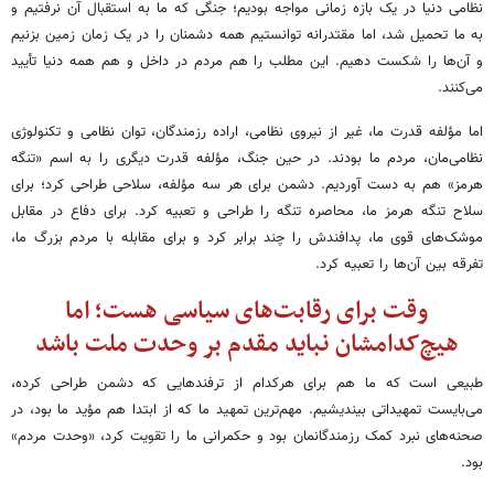
نظامی دنیا در یک بازه زمانی مواجه بودیم؛ جنگی که ما به استقبال آن نرفتیم و
به ما تحمیل شد، اما مقتدرانه توانستیم همه دشمنان را در یک زمان زمین بزنیم
و آن‌ها را شکست دهیم. این مطلب را هم مردم در داخل و هم همه دنیا تأیید
می‌کنند.
اما مؤلفه قدرت ما، غیر از نیروی نظامی، اراده رزمندگان، توان نظامی و تکنولوژی
نظامی‌مان، مردم ما بودند. در حین جنگ، مؤلفه قدرت دیگری را به اسم «تنگه
هرمز» هم به دست آوردیم. دشمن برای هر سه مؤلفه، سلاحی طراحی کرد؛ برای
سلاح تنگه هرمز ما، محاصره تنگه را طراحی و تعبیه کرد. برای دفاع در مقابل
موشک‌های قوی ما، پدافندش را چند برابر کرد و برای مقابله با مردم بزرگ ما،
تفرقه بین آن‌ها را تعبیه کرد.
وقت برای رقابت‌های سیاسی هست؛ اما
هیچ‌کدامشان نباید مقدم بر وحدت ملت باشد
طبیعی است که ما هم برای هرکدام از ترفندهایی که دشمن طراحی کرده،
می‌بایست تمهیداتی بیندیشیم. مهم‌ترین تمهید ما که از ابتدا هم مؤید ما بود، در
صحنه‌های نبرد کمک رزمندگانمان بود و حکمرانی ما را تقویت کرد، «وحدت مردم»
بود.