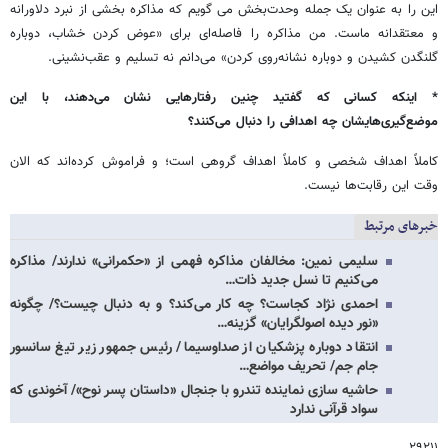
این را به عنوان یک جمله وحدت‌بخش می گویم که مذاکره بخشی از نبرد دلاورانه
و معتقدانه‌ ماست. من مذاکره را فاصله‌ای برای «عوض کردن خشاب، دوباره
گلنگدن کشیدن و دوباره نشانه‌روی کردن» می‌دانم نه تسلیم و عقب‌نشینی.
* اینکه کسانی که گفتید چنین رفتارهایی نشان می‌دهند، با این
موضع‌گیری‌هایشان چه اهدافی را دنبال می‌کنند؟
کاملاً اهداف شخصی و کاملاً اهداف گروهی است؛ و فراموش کرده‌اند که الان
وقت این رقابت‌ها نیست.
خبرهای مرتبط
سلیمی نمین: مخالفان مذاکره فهمی از «حکمرانی» ندارند/ مذاکره
می‌کنیم تا نسل جدید ذات…
احمدی نژاد کجاست؟ چه کار می‌کند؟ و به دنبال چیست؟/ چگونه
«نور دیده اصولگرایان» گزینه…
انتقاد دوباره پزشکیان از صداوسیما/ رئیس جمهور زیر تیغ سانسور
جام جم/ تحریف مواضع…
حاشیه سازی نماینده تندرو با جنجال «داستان پسر نوح»/ آخوندی که
سواد قرآنی ندارد
۲۹۲۱۱