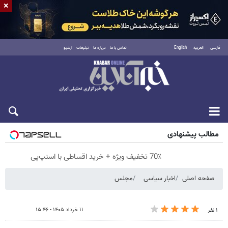
×
فارسی
العربية
English
تماس با ما
درباره ما
تبلیغات
آرشیو
پنجشنبه ۱۵ مرداد ۱۴۰۵
مطالب پیشنهادی
70٪ تخفیف ویژه + خرید اقساطی با اسنپ‌پی
صفحه اصلی
اخبار سیاسی
مجلس
۱۱ خرداد ۱۴۰۵ - ۱۵:۴۶
۱ نفر