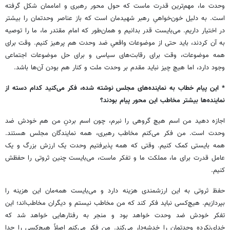
وحدت ما، مهم‌ترین قدرت ماست که حول محور رهبری و اماممان شکل گرفته
است. به دلیل خون‌خواهیِ رهبر شهیدمان است که باز عناصر وحدتمان را بیشتر
در اختیار داریم. می‌بایست قدر بدانیم و همان‌طور که امام مقتدر ما، ما را توصیه
به آن کردند، باید حتی از موضوعات واقعیِ ضد وحدت هم پرهیز کنیم. وقت برای
همه موضوعات، وقت برای رقابت‌های سیاسی و برای حل موضوعات اجتماعی
وجود دارد، اما هیچ چیز نباید مقدم بر وحدت ملت و کنار هم بودن آن‌ها باشد.
* این پیام خطاب به نماینده‌های مجلس نوشته شده، فکر می‌کنید کدام دسته از
نماینده‌ها بیشتر مخاطب این محور پیام بودند؟
اجازه دهید من اسم هیچ گروهی را نبرم، چون اسم بردنِ من هم خودش ضد
وحدت است. من فکر می‌کنم مخاطب رهبری، همه نمایندگان مجلس هستند.
همه بایستی کمک کنیم. وقتی که همه پذیرفتیم وحدت یک ارزش بزرگ و یک
عامل قدرت برای ما، مملکت ما و تفکر ماست، می‌بایست چنین ثروتی را حفظش
کنیم.
حفظ ثروتی به این ارزشمندی هزینه دارد و می‌بایست همه‌مان این هزینه را
بپردازیم. هیچ‌کسی نباید فکر کند که من مخاطب نیستم و دیگران مخاطب‌اند؛ این
تفکر خودش ضد وحدت خواهد بود و منجر به رفتارهایی خواهد شد که
خدای‌نکرده وحدتمان را خدشه‌دار می‌کند. من فکر می‌کنم اصلاً هیچ‌کسی را جدا