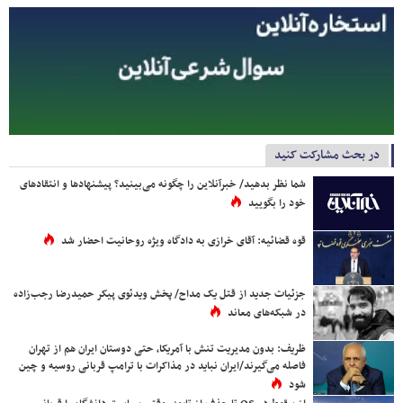
در بحث مشارکت کنید
شما نظر بدهید/ خبرآنلاین را چگونه می‌بینید؟ پیشنهادها و انتقادهای
خود را بگویید
قوه قضائیه: آقای خرازی به دادگاه ویژه روحانیت احضار شد
جزئیات جدید از قتل یک مداح/ پخش ویدئوی پیکر حمیدرضا رجب‌زاده
در شبکه‌های معاند
ظریف: بدون مدیریت تنش با آمریکا، حتی دوستان ایران هم از تهران
فاصله می‌گیرند/ایران نباید در مذاکرات با ترامپ قربانی روسیه و چین
شود