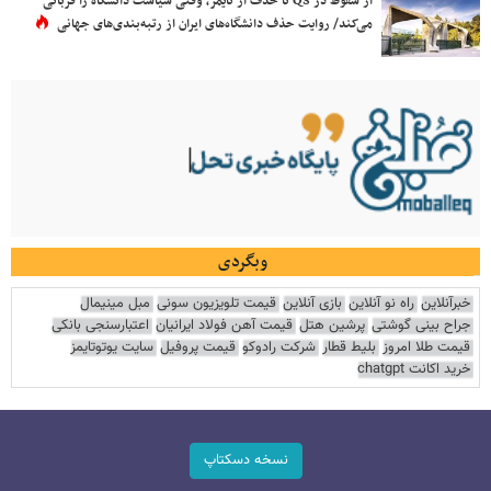
از سقوط در QS تا حذف از تایمز، وقتی سیاست دانشگاه را قربانی
می‌کند/ روایت حذف دانشگاه‌های ایران از رتبه‌بندی‌های جهانی
وبگردی
خبرآنلاین
راه نو آنلاین
بازی آنلاین
قیمت تلویزیون سونی
مبل مینیمال
جراح بینی گوشتی
پرشین هتل
قیمت آهن فولاد ایرانیان
اعتبارسنجی بانکی
قیمت طلا امروز
بلیط قطار
شرکت رادوکو
قیمت پروفیل
سایت یوتوتایمز
خرید اکانت chatgpt
نسخه دسکتاپ