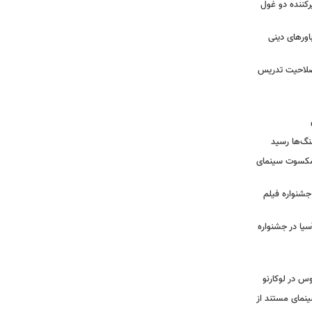
کننده دو غول
ورهای دینی
 صلاحیت تدریس
نگ‌ها رسید
یشکسوت سینمای
ن جشنواره فیلم
سیا در جشنواره
وس در لوکارنو
نمای مستند از