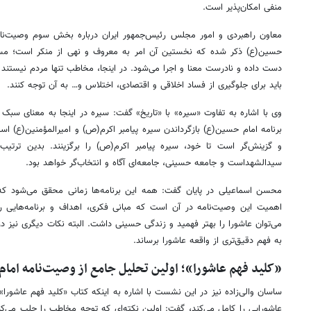
منفی امکان‌پذیر است.
معاون راهبردی و امور مجلس رئیس‌جمهور ایران درباره بخش سوم وصیت‌نامه
حسین(ع) ذکر شده که نخستین آن امر به معروف و نهی از منکر است؛ مسئله‌
دست داده و نادرست معنا و اجرا می‌شود. در اینجا، مخاطب تنها مردم نیستند بل
باید برای جلوگیری از فساد اخلاقی و اقتصادی، اختلاس و… به آن توجه کنند.
وی با اشاره به تفاوت «سیره» با «تاریخ» گفت: سیره در اینجا به معنای سب
برنامه امام حسین(ع) بازگرداندن سیره پیامبر اکرم(ص) و امیرالمؤمنین(ع) اس
و گزینش‌گر است تا خود، سیره پیامبر اکرم(ص) را برگزینند. بدین ترتی
سیدالشهداست و جامعه حسینی، جامعه‌ای آگاه و انتخاب‌گر خواهد بود.
محسن اسماعیلی در پایان گفت: همه این برنامه‌ها زمانی محقق می‌شود که ا
اهمیت این وصیت‌نامه در آن است که مبانی فکری، اهداف و برنامه‌هایی 
می‌توان عاشورا را بهتر فهمید و زندگی حسینی داشت. البته نکات دیگری نیز د
به فهم دقیق‌تری از واقعه عاشورا برساند.
«کلید فهم عاشورا»؛ اولین تحلیل جامع از وصیت‌نامه اما
ساسان والی‌زاده نیز در این نشست با اشاره به اینکه کتاب «کلید فهم عاشورا
عاشورایی را کامل می‌کند، گفت: اولین نکته‌ای که توجه مخاطب را جلب می‌کن