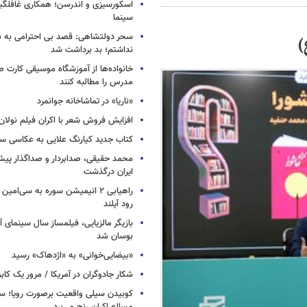
اسکورسیزی و اندرسن؛ همکاری غافلگیر
سینما
سحر دولتشاهی: قصد بی احترامی به با
)
نداشتم؛ بد برداشت شد
خانواده‌ها از آموزشگاه موسیقی کارت
مدرس را مطالبه کنند
«ناریا» در تماشاخانه جوانمرد
افزایش فروش شعر با اکران فیلم نولان
کتاب جدید کیارنگ علایی به عکاسی س
محمد حقیقی، صدابردار و صداگذار پ
ایران درگذشت
راهیابی ۲ انیمیشن سوره به سی‌امی
رود آیلند
بازیگر مالزیایی، فیلمساز سال سینمای آ
بوسان شد
«بیضایی‌خوانی» به «اژدهاک» رسید
شکار جادوگران در آمریکا / مرور یک کاب
کوبیدن سیلی واقعیت برصورت رویا؛ سی