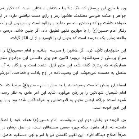
وی با طرح این پرسش که «آیا عاشورا حادثه‌ای استثنایی است که تکرار نم
جواهر و علامه طبرسی معتقدند عاشورا رمز و رازی دست نیافتنی دارد؛ در ا
نخواهد داشت چراکه رخدادی منحصر به‌فرد و رازآلود است و نمی‌توان آن را تحلی
رفتار امام حسین(ع) را با موازین فقهی تطبیق داد. اگر چنین باشد، درسی 
واقعه زمانی یک مدرسه است که بتوان آن را فهمید و از آن الگو گرفت.
این حقوق‌دان تأکید کرد: اگر عاشورا را مدرسه بدانیم و امام حسین(ع) را ا
سراغ پرسش از سیدالشهدا برویم؛ اکنون هم برای دانستن این موضوع سندی ج
همان‌گونه که پیش‌تر گفته شد، این متن قابل اعتماد است و بزرگان به آن اس
متصل به عصمت نمی‌جوشد. این وصیت‌نامه در اوج بلاغت و فصاحت، آموزشی ع
اسماعیلی بخش نخست وصیت‌نامه را به مبانی امام حسین(ع) مرتبط دانست 
امام شیعیان شهادتین را بر زبان می‌آورد. شاید این امر عادی به نظر برسد، 
شبهه است؛ چراکه ایشان متهم به قدرت‌طلبی و تفرقه‌افکنی شده بود و با بی
این امور نبوده است.
وی افزود: در بخش دوم این مانیفست، امام حسین(ع) هدف خود را اصلا
«امت» نه افراد منفرد، بلکه چهره جمعی مسلمانان است. در اصل ایشان در پی
صرفاً اصلاح دیدگاه افراد. این تغییر گفتمان نیز با امر و نهی مستقیم حاصل 