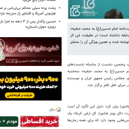
مساله اکران رنج می‌برد
پشت پرده سیلی محکم بی‌تی‌اس بر صو
هژمونی آمریکا و افشای راز «مزرعه بازد
حسین پاکدل پس از ۳ دهه به ا
دوباره «هزار داستان»
‌نامه امام حسین(ع) به محمد حنفیه»
ابقه نداشته است؛ در حقیقت، این اثر
وشته شده و همین ویژگی آن را متمایز
یران، پنجمین نشست از سلسله نشست‌های
ام حسین(ع) به محمد حنفیه» سه‌شنبه
بردی و امور مجلس رئیس ‌جمهور ایران و نویسنده
در سرای اهل قلم برگزار شد.
ورا بیان کرد: دلیل این تأکید آن است
رت «کل یوم عاشورا، کل ارض کربلا» یک
‌هایی وجود دارد که برای همه زمان‌ها