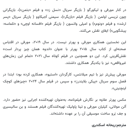
در کنار مورفی و لیکورگو ( بازیگر سریال «نسل زد» و فیلم «بتمن»)، بازیگرانی
چون تریسی اولمن ( بازیگر فیلم «بازیگر»)، سیمنی آجیکاوو ( بازیگر سریال «پسر
ارشد» و
فیلم «ونوم») و امیلی واتسون ( بازیگر فیلم «افسانه اوچی»
و «تلماسه:
پیشگویی») ایفای نقش می‌کنند.
این نخستین همکاری مورفی و پورتر نیست. در سال ۲۰۱۹، مورفی در اقتباس
صحنه‌ای از کتاب سال ۲۰۱۵ پورتر با عنوان «اندوه همان چیز پردار است»
نقش‌آفرینی کرد. این دو همچنین در فیلم کوتاه سال ۲۰۲۱ «تمام این زمان‌های
غیرواقعی» نیز با یکدیگر همکاری داشتند.
مورفی پیش‌تر نیز با تیم میلانتس، کارگردان «استیو»، همکاری کرده بود؛ ابتدا در
فصل سوم سریال «پیکی بلایندرز» و سپس در فیلم سال ۲۰۲۴ «چیزهای کوچک
اینچنینی».
مکس پورتر علاوه بر نگارش فیلم‌نامه، به‌عنوان تهیه‌کننده اجرایی نیز حضور دارد.
آلن مولانی، کیلیان مورفی و تینا پاولیک تهیه‌کنندگان فیلم هستند و بن سالیسبری
و جف بَرو ساخت موسیقی آن را بر عهده داشته‌اند.
مترجم:ریحانه اسکندری