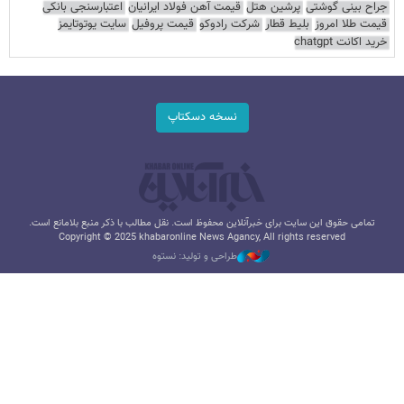
جراح بینی گوشتی
پرشین هتل
قیمت آهن فولاد ایرانیان
اعتبارسنجی بانکی
قیمت طلا امروز
بلیط قطار
شرکت رادوکو
قیمت پروفیل
سایت یوتوتایمز
خرید اکانت chatgpt
نسخه دسکتاپ
تمامی حقوق این سایت برای خبرآنلاین محفوظ است. نقل مطالب با ذکر منبع بلامانع است.
Copyright © 2025 khabaronline News Agancy, All rights reserved
طراحی و تولید: نستوه