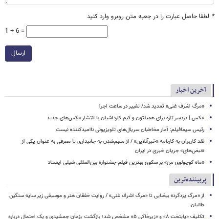
*
لطفا حاصل عبارت را در جعبه متن روبرو وارد کنید
1 + 6 =
ارسال
آخرین اخبار
​​​​​​​«مرگ اشرف غنی» تمدید شد/ تغییر در ساعت اجرا
عکس | دردسر تازه برای همیلتون و کیم کارداشیان با انتشار عکس‌های جدید
رئیس سیمافیلم: آمار مخاطبان سریال‌های تلویزیونی ناامیدکننده نیست
نقد کاربران به کارنامه «خبرآنلاین» / از متهم‌شدن به جانبداری تا معرفی به عنوان یکی از
«نبض‌های» جریان خبری در ایران
«ماه کوچولوی من» بر سکوی بهترین فیلم جشنواره بین‌المللی شیلی ایستاد
پربیننده‌ترین
از «مرگ یزدگرد» بیضایی تا «مرگ اشرف غنی» / روایت خفقان هنر و موسیقی زیر سایه سنگین
طالبان
تکلیف «پایتخت ۸» و «زیرخاکی ۵» مشخص شد؛ بازگشت پژمان جمشیدی و یک احتمال درباره