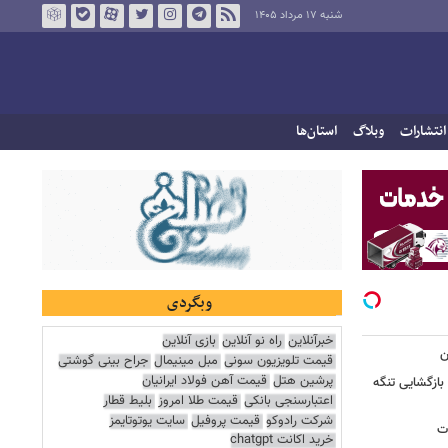
شنبه ۱۷ مرداد ۱۴۰۵
انتشارات
وبلاگ
استان‌ها
وبگردی
خبرآنلاین
راه نو آنلاین
بازی آنلاین
ن
قیمت تلویزیون سونی
مبل مینیمال
جراح بینی گوشتی
پرشین هتل
قیمت آهن فولاد ایرانیان
بازگشایی تنگه
اعتبارسنجی بانکی
قیمت طلا امروز
بلیط قطار
شرکت رادوکو
قیمت پروفیل
سایت یوتوتایمز
ات
خرید اکانت chatgpt