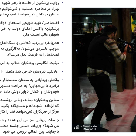
روایت پزشکیان از جلسه با رهبر شهید د
وزرا/ در محاصره هستیم و نمی‌توانیم بن
عده‌ای در داخل نمی‌خواهند تحریم‌ها ب
اختصاصی/ تایید تلویحی استعفای ذوال
پزشکیان/ واکنش اعضای دولت به خبر ا
شورای عالی امنیت ملی
عطریانفر: بی‌تردید فحاشی و سنگ‌انداز
موجب دلسردی می‌شود/ به‌کارگیری به 
تهدیدها را به فرصت بدل می‌سازد
توئیت انگلیسی پزشکیان خطاب به آمریکا
ولایتی: نیروهای خارجی باید منطقه را 
واکنش زیدآبادی به سخنان محمدباقر خر
برخورد با بی‌حجابی/ به صراحت دستور 
شهروندان و اشغال دوایر دولتی داده ا
معاون پزشکیان: رسانه، زمانی ارزشمند 
که آزادانه، شجاعانه و مسئولانه بگوید
هرگز از خبرنگاران نمی‌خواهد نقد را کنار
جلسات وبیناری مجلس این هفته چه روز
می شود؟/ جزییات دستور جلسه مجلس/
با جنایات بین المللی بررسی می شود