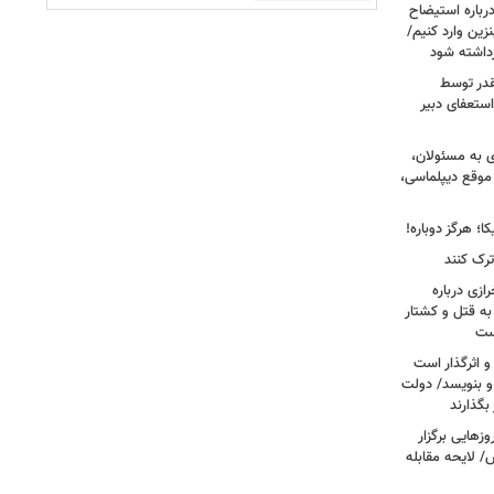
رباره استیضاح
زین وارد کنیم/
رداشته شود
قدر توسط
ستعفای دبیر
ی به مسئولان،
موقع دیپلماسی،
؛ هرگز دوباره!
ترک کنند
ازی درباره
به قتل و کشتار
ست
و اثرگذار است
 و بنویسد/ دولت
 بگذارند
هایی برگزار
 لایحه مقابله