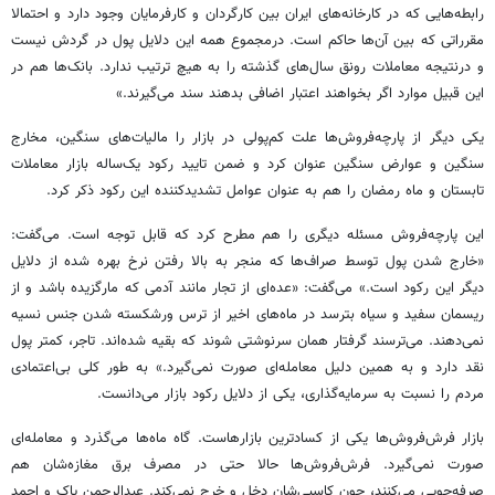
رابطه‌هایی که در کارخانه‌های ایران بین کارگردان و کارفرمایان وجود دارد و احتمالا
مقرراتی که بین آن‌ها حاکم است. درمجموع همه این دلایل پول در گردش نیست
و درنتیجه معاملات رونق سال‌های گذشته را به هیچ ترتیب ندارد. بانک‌ها هم در
این قبیل موارد اگر بخواهند اعتبار اضافی بدهند سند می‌گیرند.»
یکی دیگر از پارچه‌فروش‌ها علت کم‌پولی در بازار را مالیات‌های سنگین، مخارج
سنگین و عوارض سنگین عنوان کرد و ضمن تایید رکود یک‌ساله بازار معاملات
تابستان و ماه رمضان را هم به عنوان عوامل تشدیدکننده این رکود ذکر کرد.
این پارچه‌فروش مسئله دیگری را هم مطرح کرد که قابل توجه است. می‌گفت:
«خارج شدن پول توسط صراف‌ها که منجر به بالا رفتن نرخ بهره شده از دلایل
دیگر این رکود است.» می‌گفت: «عده‌ای از تجار مانند آدمی که مارگزیده باشد و از
ریسمان سفید و سیاه بترسد در ماه‌های اخیر از ترس ورشکسته شدن جنس نسیه
نمی‌دهند. می‌ترسند گرفتار همان سرنوشتی شوند که بقیه شده‌اند. تاجر، کمتر پول
نقد دارد و به همین دلیل معامله‌ای صورت نمی‌گیرد.» به طور کلی بی‌اعتمادی
مردم را نسبت به سرمایه‌گذاری، یکی از دلایل رکود بازار می‌دانست.
بازار فرش‌فروش‌ها یکی از کسادترین بازارهاست. گاه ماه‌ها می‌گذرد و معامله‌ای
صورت نمی‌گیرد. فرش‌فروش‌ها حالا حتی در مصرف برق مغازه‌شان هم
صرفه‌جویی می‌کنند، چون کاسبی‌شان دخل و خرج نمی‌کند. عبدالرحمن پاک و احمد