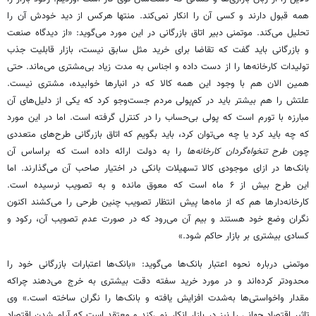
همه قبول دارند و کسی آن را انکار نمی‌کند. منتها هرکس از دید خودش آن را
تحلیل می‌کند. موتمنی دبیر اتاق بازرگانی در این مورد می‌گوید: «از دیدگاه صنعت
و بازرگانی باید گفت که تقاضا برای خرید مثل سابق نیست، بازار قابلیت جذب
تولیدات کارخانه‌ها را از دست داده و اجناس به مدت زیاد بی‌مشتری می‌ماند. حتی
همین الان هم با وجود این همه کالا که در انبارها خوابیده، مشتری نیست.
علتش را هم بیشتر باید در کم‌پولی مردم جست‌وجو کرد که یکی از دلیل‌های آن
مبارزه با تورم است که پولی بی‌حساب را در کنترل گرفته است. اما در این مورد
که چه باید کرد یا چه می‌توان کرد، باید بگویم که اتاق بازرگانی طرح‌های متعددی
چون
طرح تنخواه‌گردان کارخانه‌ها
را به دولت ارائه داده است که براساس آن
بانک‌ها در ازای موجودی کالا تسهیلات بانکی در اختیار صاحب آن می‌گذارند. اما
این طرح بیش از ۶ ماه است که معوق مانده و به تصویب نرسیده است.
کارخانه‌دارها هم که از ماه‌ها پیش انتظار تصویب چنین طرحی را می‌کشند اکنون
نگران وضع خود هستند و بیم آن می‌رود که در صورت عدم تصویب آن، رکود و
کسادی بیشتری بر بازار حاکم شود.»
موتمنی درباره نحوه اعتبار بانک‌ها می‌گوید: «بانک‌ها اعتبارات بازرگانی خود را
محدودتر کرده‌اند و در مورد خرید سفته دقت بیشتری به خرج می‌دهند چراکه
مقدار واخواستی‌ها به‌شدت افزایش یافته و بانک‌ها را نگران ساخته است.» وی
تاثیر اقتصاد جهانی را نیز در بازار انکار نمی‌کند و معتقد است که آرام شدن اقتصاد