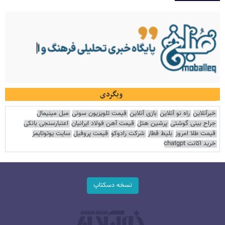
وبگردی
خبرآنلاین
راه نو آنلاین
بازی آنلاین
قیمت تلویزیون سونی
مبل مینیمال
جراح بینی گوشتی
پرشین هتل
قیمت آهن فولاد ایرانیان
اعتبارسنجی بانکی
قیمت طلا امروز
بلیط قطار
شرکت رادوکو
قیمت پروفیل
سایت یوتوتایمز
خرید اکانت chatgpt
نسخه دسکتاپ