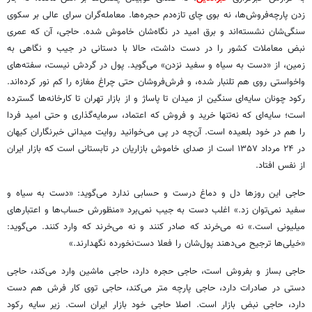
زدن پارچه‌فروش‌ها، نه بوی چای تازه‌دم حجره‌ها. معامله‌گران سرای عالی بر سکوی
سنگی‌شان نشسته‌اند و برق امید در نگاه‌شان خاموش شده. حاجی، آن که عمری
نبض معاملات کشور را در دست داشت، حالا با دستانی در جیب و نگاهی به
زمین، از «دست به سیاه و سفید نزدن» می‌گوید. پول در گردش نیست، سفته‌های
واخواستی روی هم تلنبار شده، و فرش‌فروشان حتی چراغ مغازه را کم نور کرده‌اند.
رکود چونان سایه‌ای سنگین از میدان تا پاساژ و از بازار تهران تا کارخانه‌ها گسترده
است؛ سایه‌ای که نه‌تنها خرید و فروش که اعتماد، سرمایه‌گذاری و حتی امید فردا
را هم در خود بلعیده است. آن‌چه در پی می‌خوانید روایت میدانی خبرنگاران کیهان
در ۲۴ مرداد ۱۳۵۷ است از صدای خاموش بازاریان در تابستانی است که بازار ایران
از نفس افتاد.
حاجی این روزها دل و دماغ درست و حسابی ندارد می‌گوید: «دست به سیاه و
سفید نمی‌توان زد.» اغلب دست به جیب نمی‌برد «منظورش حساب‌ها و اعتبارهای
میلیونی است.» نه می‌خرند که صادر کنند و نه می‌خرند که وارد کنند. می‌گوید:
«خیلی‌ها ترجیح می‌دهند پول‌شان را فعلا دست‌نخورده نگهدارند.»
حاجی بساز و بفروش است، حاجی حجره دارد، حاجی ماشین وارد می‌کند، حاجی
دستی در صادرات دارد، حاجی پارچه متر می‌کند، حاجی توی کار فرش هم دست
دارد، حاجی نبض بازار است. اصلا حاجی خود بازار ایران است. زیر سایه رکود