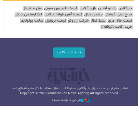
خبرآنلاین
راه نو آنلاین
بازی آنلاین
قیمت تلویزیون سونی
مبل مینیمال
جراح بینی گوشتی
پرشین هتل
قیمت آهن فولاد ایرانیان
اعتبارسنجی بانکی
قیمت طلا امروز
بلیط قطار
شرکت رادوکو
قیمت پروفیل
سایت یوتوتایمز
خرید اکانت chatgpt
نسخه دسکتاپ
تمامی حقوق این سایت برای خبرآنلاین محفوظ است. نقل مطالب با ذکر منبع بلامانع است.
Copyright © 2025 khabaronline News Agancy, All rights reserved
طراحی و تولید: نستوه