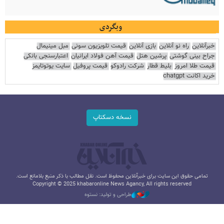
وبگردی
خبرآنلاین
راه نو آنلاین
بازی آنلاین
قیمت تلویزیون سونی
مبل مینیمال
جراح بینی گوشتی
پرشین هتل
قیمت آهن فولاد ایرانیان
اعتبارسنجی بانکی
قیمت طلا امروز
بلیط قطار
شرکت رادوکو
قیمت پروفیل
سایت یوتوتایمز
خرید اکانت chatgpt
نسخه دسکتاپ
تمامی حقوق این سایت برای خبرآنلاین محفوظ است. نقل مطالب با ذکر منبع بلامانع است.
Copyright © 2025 khabaronline News Agancy, All rights reserved
طراحی و تولید: نستوه