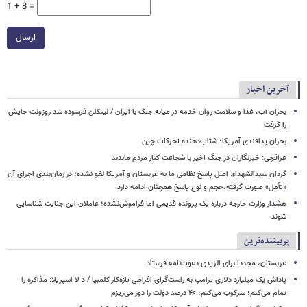
1 + 8 =
ارسال
آخرین اخبار
بحران آب، غذا و سلامت روان خدمه در میانه جنگ با ایران / لینکلن فرسوده شد روزولت جایش
را گرفت
بحران پدافندی آمریکا؛ شتاب‌دهنده تحرکات چین
عراقچی: خبرنگاران در جنگ اخیر با شجاعت کنار مردم ماندند
گردان سیدالشهداء: اصل پاسخ نظامی ما به عربستان و آمریکا لغو نشده؛ در زمان‌بندی اجرای آن
«تأمل» صورت گرفته،حجم و نوع پاسخ همچنان ادامه دارد
هشدار وزارت خارجه درباره یک پرونده قدیمی اما فراموش‌نشده؛ عاملان این جنایت شناسایی
شوند
پربیننده‌ترین
عربستان، مجددا برای الزیدی دعوت‌نامه فرستاد
پاداش یک میلیارد دلاری ترامپ به راست‌گرای افراطی تازه‌کار کلمبیا / د لا اسپریلا: مذاکره را
تمام می‌کنم؛ سرکوب می‌کنم؛ ۴۰ درصد دولت را دور می‌ریزم