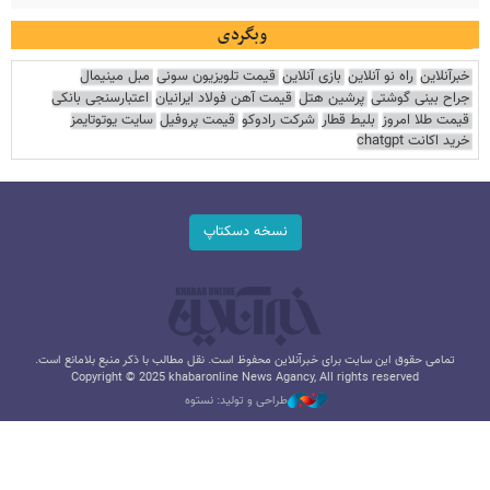
وبگردی
خبرآنلاین
راه نو آنلاین
بازی آنلاین
قیمت تلویزیون سونی
مبل مینیمال
جراح بینی گوشتی
پرشین هتل
قیمت آهن فولاد ایرانیان
اعتبارسنجی بانکی
قیمت طلا امروز
بلیط قطار
شرکت رادوکو
قیمت پروفیل
سایت یوتوتایمز
خرید اکانت chatgpt
نسخه دسکتاپ
تمامی حقوق این سایت برای خبرآنلاین محفوظ است. نقل مطالب با ذکر منبع بلامانع است.
Copyright © 2025 khabaronline News Agancy, All rights reserved
طراحی و تولید: نستوه