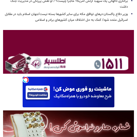
برکناری ناگهانی یک سپهبد ارتش آمریکا؛ ماجرا چیست؟ / او نقش پررنگی در مدیریت جنگ
داشت
وزیر دفاع پاکستان:درهای توافق مکه برای سایر کشورها بسته نیست/جهان اسلام باید در مقابل
اسرائیل متحد شود/ کمک به حل اختلاف میان کشورهای برادر و اسلامی