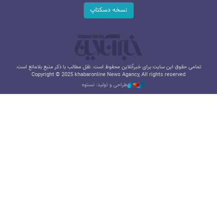
نسخه دسکتاپ
تمامی حقوق این سایت برای خبرآنلاین محفوظ است. نقل مطالب با ذکر منبع بلامانع است.
Copyright © 2025 khabaronline News Agancy, All rights reserved
طراحی و تولید: نستوه