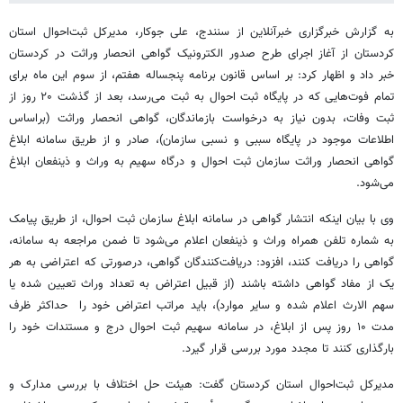
به گزارش خبرگزاری خبرآنلاین از سنندج، علی جوکار، مدیرکل ثبت‌احوال استان
کردستان از آغاز اجرای طرح صدور الکترونیک گواهی انحصار وراثت در کردستان
خبر داد و اظهار کرد: بر اساس قانون برنامه پنجساله هفتم، از سوم این ماه برای
تمام فوت‌هایی که در پایگاه ثبت احوال به ثبت می‌رسد، بعد از گذشت ۲۰ روز از
ثبت وفات، بدون نیاز به درخواست بازماندگان، گواهی انحصار وراثت (براساس
اطلاعات موجود در پایگاه سببی و نسبی سازمان)، صادر و از طریق سامانه ابلاغ
گواهی انحصار وراثت سازمان ثبت احوال و درگاه سهیم به وراث و ذینفعان ابلاغ
می‌شود.
وی با بیان اینکه انتشار گواهی در سامانه ابلاغ سازمان ثبت احوال، از طریق پیامک
به شماره تلفن همراه وراث و ذینفعان اعلام می‌شود تا ضمن مراجعه به سامانه،
گواهی را دریافت کنند، افزود: دریافت‌کنندگان گواهی، درصورتی که اعتراضی به هر
یک از مفاد گواهی داشته باشند (از قبیل اعتراض به تعداد وراث تعیین شده یا
سهم الارث اعلام شده و سایر موارد)، باید مراتب اعتراض خود را حداکثر ظرف
مدت ۱۰ روز پس از ابلاغ، در سامانه سهیم ثبت احوال درج و مستندات خود را
بارگذاری کنند تا مجدد مورد بررسی قرار گیرد.
مدیرکل ثبت‌احوال استان کردستان گفت: هیئت حل اختلاف با بررسی مدارک و