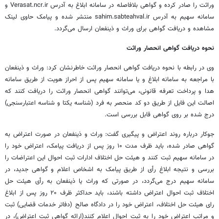
وراثت را صادر کرده و گواهی بلافاصله در سامانه ابلاغ به آدرس Verasat.ncr.ir و
سامانه سهیم به آدرس sahim.sabteahval.ir منتشر شده و پیامک حاوی لینک
مشاهده و دریافت گواهی برای وراث و ذینفعان ارسال می‌گردد.
نحوه دریافت گواهی انحصار وراثت
وی در رابطه با نحوه دریافت گواهی انحصار وراثت خاطرنشان کرد: وراث و ذینفعان
با مراجعه به سامانه ابلاغ و یا سامانه سهیم پس از احراز هویت از طریق سامانه
هدا و پرداخت تعرفه قانونی، می‌توانند گواهی انحصار وراثت را دریافت کنند که
اصالت این فایل از طریق دو کد منحصر به ‌فرد (شناسه یکتا و شناسه اعتبارسنجی)
درج شده بر روی گواهی قابل بررسی است.
جوکار درباره روند اعتراض و پیگیری گفت: وراث و ذینفعان در صورت اعتراض به
گواهی صادر شده، باید ظرف مدت ۱۰ روز پس از دریافت پیامک، اعتراض خود را
در سامانه سهیم ثبت کنند و هیئت حل اختلاف ادارات ثبت احوال این اعتراضات را
بررسی و نتیجه ابلاغ رأی از طریق پیامک به اشخاص اعلام و گواهی جدید، در
سامانه سهیم درج می‌گردد، در صورتی که وراث یا ذینفعان به رأی هیئت حل
اختلاف ثبت احوال اعتراض داشته باشند، باید حداکثر ظرف ۲۰ روز پس از ابلاغ
رای هیئت حل اختلاف، اعتراض خود را در دادگاه صالح (دفاتر خدمات قضایی) ثبت
و مراتب اعتراض خود را به ثبت احوال اعلام کنند(ارائه گواهی ثبت اعتراض)، در