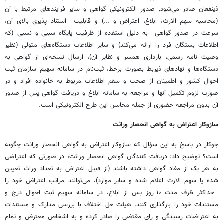
ذینفعان صادر می‌شود, صدور الکترونیکی گواهی و سایر فرایندهای مرتبط با آن
(محاسبه سهم الارث، ابلاغ، اعتراض و ...) و قابلیت استناد پذیری بالای آن،
سرعت در صدور گواهی به دلیل استفاده از ظرفیت پایگاه سببی و نسبی (که
اطلاعات بستگان فرد را ارائه می‌کند) و سایر اطلاعات دستگاه‌های متولی (نظیر
وصیت نامه رسمی، بارداری همسر و نظایر آن)، ارسال نسخه‌ای از گواهی به
دستگاه‌ها و نهادهای ذیربط بصورت برخط، ثبت‌نام در سامانه سهیم سازمان ثبت
احوال کشور و اطمینان از صحت و سقم اطلاعات مربوط به خانواده افراد و در
صورت لزوم تکمیل آنها و مراجعه به سامانه ابلاغ و دریافت گواهی پس از صدور
آن بدون مراجعه حضوری از جمله محاسن این طرح الکترونیکی است.
سازوکار اعتراض به گواهی انحصار وراثت
جوکار در پاسخ به این سؤال که سازوکار اعتراض به گواهی انحصار وراثت چگونه
است؟ توضیح داد: دریافت کنندگان گواهی انحصار وراثت، در صورتی که اعتراضی
به هر یک از مفاد گواهی داشته باشند (از قبیل اعتراض به تعداد وراث تعیین
شده یا سهم الارث اعلام شده و سایر موارد)، می‌توانند مراتب اعتراض خود را
حداکثر ظرف مدت ۱۰ روز پس از ابلاغ، در سامانه سهیم ثبت احوال درج و
مستندات خود را بارگذاری کنند. هیئت حل اختلاف با بررسی مدارک و مستندات
به اعتراضات رسیدگی و رای مقتضی را صادر کرده و به اشخاص معترض و تمام