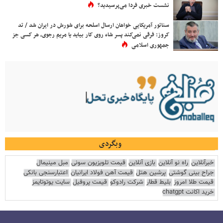
نشست خبری فردا می‌پرسیدید؟
سناتور آمریکایی خواهان ارسال اسلحه برای شورش در ایران شد / تد
کروز: فرقی نمی‌کند پسر شاه روی کار بیاید یا مریم رجوی، هر کسی جز
جمهوری اسلامی
وبگردی
خبرآنلاین
راه نو آنلاین
بازی آنلاین
قیمت تلویزیون سونی
مبل مینیمال
جراح بینی گوشتی
پرشین هتل
قیمت آهن فولاد ایرانیان
اعتبارسنجی بانکی
قیمت طلا امروز
بلیط قطار
شرکت رادوکو
قیمت پروفیل
سایت یوتوتایمز
خرید اکانت chatgpt