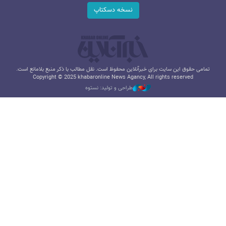
نسخه دسکتاپ
تمامی حقوق این سایت برای خبرآنلاین محفوظ است. نقل مطالب با ذکر منبع بلامانع است.
Copyright © 2025 khabaronline News Agancy, All rights reserved
طراحی و تولید: نستوه