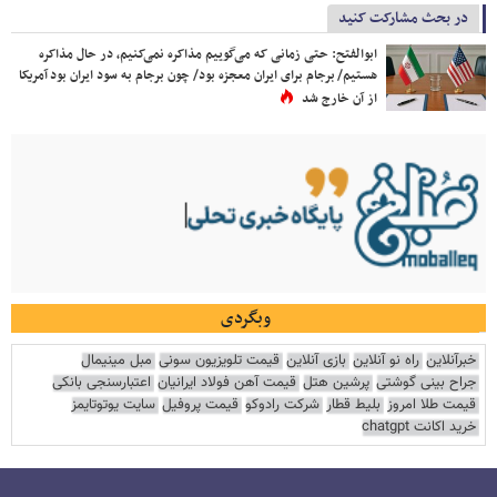
در بحث مشارکت کنید
ابوالفتح: حتی زمانی که می‌گوییم مذاکره نمی‌کنیم، در حال مذاکره
هستیم/ برجام برای ایران معجزه بود/ چون برجام به سود ایران بود آمریکا
از آن خارج شد
وبگردی
خبرآنلاین
راه نو آنلاین
بازی آنلاین
قیمت تلویزیون سونی
مبل مینیمال
جراح بینی گوشتی
پرشین هتل
قیمت آهن فولاد ایرانیان
اعتبارسنجی بانکی
قیمت طلا امروز
بلیط قطار
شرکت رادوکو
قیمت پروفیل
سایت یوتوتایمز
خرید اکانت chatgpt