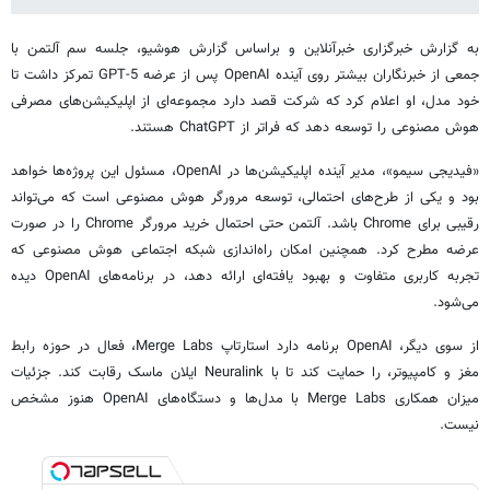
به گزارش خبرگزاری خبرآنلاین و براساس گزارش هوشیو، جلسه سم آلتمن با
جمعی از خبرنگاران بیشتر روی آینده OpenAI پس از عرضه GPT-5 تمرکز داشت تا
خود مدل، او اعلام کرد که شرکت قصد دارد مجموعه‌ای از اپلیکیشن‌های مصرفی
هوش مصنوعی را توسعه دهد که فراتر از ChatGPT هستند.
«فیدیجی سیمو»، مدیر آینده اپلیکیشن‌ها در OpenAI، مسئول این پروژه‌ها خواهد
بود و یکی از طرح‌های احتمالی، توسعه مرورگر هوش مصنوعی است که می‌تواند
رقیبی برای Chrome باشد. آلتمن حتی احتمال خرید مرورگر Chrome را در صورت
عرضه مطرح کرد. همچنین امکان راه‌اندازی شبکه اجتماعی هوش مصنوعی که
تجربه کاربری متفاوت و بهبود یافته‌ای ارائه دهد، در برنامه‌های OpenAI دیده
می‌شود.
از سوی دیگر، OpenAI برنامه دارد استارتاپ Merge Labs، فعال در حوزه رابط
مغز و کامپیوتر، را حمایت کند تا با Neuralink ایلان ماسک رقابت کند. جزئیات
میزان همکاری Merge Labs با مدل‌ها و دستگاه‌های OpenAI هنوز مشخص
نیست.