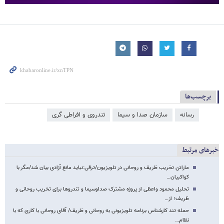
برچسب‌ها
رسانه
سازمان صدا و سیما
تندروی و افراطی گری
خبرهای مرتبط
ماراتن تخریب ظریف و روحانی در تلویزیون/ترقی:نباید مانع آزادی بیان شد/مگر با
کواکبیان…
تحلیل محمود واعظی از پروژه مشترک صداوسیما و تندروها برای تخریب روحانی و
ظریف؛ از…
حمله تند کارشناس برنامه تلویزیونی به روحانی و ظریف/ آقای روحانی با کاری که با
نظام…