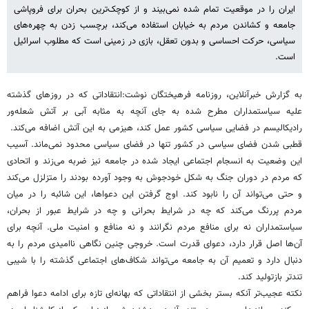
ایران را در موقعیت تمام شده نمی‌بیند و از کوچک‌ترین بحران برای فروپاشی
جامعه و کشاندن مردم به خیابان استفاده می‌کند، برچسب‌ زدن به چهره‌های
سیاسی، حرکت احساسی و بدون تعقل، بازی در زمینی است که مطلوب اسرائیل
است.
به گزارش خبرآنلاین، روزنامه فرهیختگان نوشت:انتقاداتی که در روزهای گذشته
علیه سیاستمداران مطرح شده به جای آنچه به مثابه آبی بر آتش شعله‌ور
رادیکالیسم در فضایی سیاسی کشور عمل کند، هیزمی به این آتش اضافه می‌کند.
قطبی شدن فضای سیاسی در کشور تنها در فضای سیاسی محدود نمی‌ماند. آسیب
این وضعیت به انسجام اجتماعی ایجاد شده در جامعه نیز ضربه می‌زند و اتحادی
که مردم در دوران جنگ به شکل خودجوش به وجود آورده بودند را متزلزل می‌کند
و حتی می‌تواند آن را نابود کند. اوج گرفتن این دعواها، این شائبه را در میان
مردم پررنگ می‌کند که چه در شرایط بحرانی و چه در شرایط عبور از بحران،
سیاستمداران نه برای منافع مردم نگرانند و نه منافع و امنیت ملی. آنچه برای
آن‌ها اصل قرار دارد، دعوای قدرت است. خروجی چنین نگاهی ناامیدی مردم را به
دنبال دارد و تعمیم آن به جامعه می‌تواند شکاف‌های اجتماعی گذشته را با شیبی
تندتر بازتولید کند.
نکته عجیب‌تر آنکه بستر بخشی از انتقاداتی که بهانه‌ای تازه برای ادامه دعوا فراهم