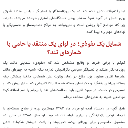
کنند.»
اما رفته‌رفته نشان داده شد که یک روزنامه‌نگار یا تحلیلگر سیاسی منتقد قدرتی
برای اعمال در آنچه نفوذ مدنظر برخی دستگاه‌های امنیتی خوانده می‌شد، ندارند.
چرا که مواضع آنها روشن است و نمی‌توانند به مراکز تصمیم‌ساز و تصمیم‌گیر یا
نهادهای مهم راه پیدا کنند.
شمایل یک نفوذی؛ در لوای یک منتقد یا حامی با
شعارهای تند؟
کم‌کم با برخی خبرها و وقایع مشخص شد که «نفوذی» شمایلی مانند یک
روزنامه‌نگار منتقد یا تحلیلگر سیاسی دگراندیش ندارد؛ بلکه شبیه به چهره‌ای مانند
علیرضا اکبری معاون وزیر دفاع در زمان وزارت علی شمخانی دارند؛ پیشانی پینه
بسته؛ پیراهن یقه‌گرد و دکمه‌های بسته شده تا بالا؛ ته‌ریشی که صدق ریش کند و
تسبیحی در دست. در مورد اکبری باید مخالفت‌های تند با برجام را هم اضافه کرد؛
مواضعی شبیه به تندروهای مخالف برجام.
طبق آنچه در «ایسنا» آمده او مرداد ماه ۱۳۸۲ مهمترین بهره از سلاح هسته‌ای را
«ایجاد نوعی بازدارندگی و برتری قوا» دانسته بود. او سال ۱۳۸۵ در حالی که
مشغول جاسوسی برای بریتانیا بوده، تحریم‌ها را باعث «بیشتر شکوفا» شدن