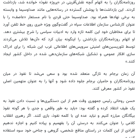
روزنامه‌نگاران را به اتهام آنچه نقش‌آفرینی در «پروژه نفوذ» خوانده شد، بازداشت
کردند. این بازداشت‌ها با پوشش گسترده در رسانه‌هایی مانند صداوسیما و وابسته
به برخی نهادها همراه بود. صداوسیما حتی فردی با نام مستعار «عاصف» را با
عنوان کارشناس سازمان اطلاعات سپاه در گفت‌وگوی ویژه خبری روی خط تلفن آورد
تا برای مخاطبان خود این کلمه تازه وارد به ادبیات سیاسی را شرح بیشتری دهد.
او اتهام روزنامه‌نگاران بازداشتی را اینگونه بیان کرد که «آن‌ها تلاش می‌کردند
توسط تئوریسین‌های امنیتی سرویس‌های اطلاعاتی غرب این شبکه را برای ادراک
سازی افکار عمومی و تشکیل شبکه‌های سازمان‌دهی شده در داخل کشور ایجاد
کنند.»
آن زمان برجام به تازگی منعقد شده بود و سعی می‌شد تا نفوذ در میان
روزنامه‌نگاران و حامیان برجام جلوه داده شود و آنها را به عنوان متهمین اصلی
نفوذ در کشور معرفی کنند.
حسن روحانی رئیس جمهوری وقت هم از این دستگیری‌ها و نسبت دادن نفوذ به
یک طیف انتقاد کرده و گفته بود: «باید به طور واقعی و جدی با هر گونه نفوذ
بیگانگان مبارزه کنیم و نباید عده ای با کلمه نفوذ، بازی کنند. اگر رهبری انقلاب
کلامی را عنوان می‌کنند به درستی آن را بفهمیم و پیاده کنیم و اجازه ندهیم
افرادی از این کلمات در راستای منافع شخصی، گروهی و جناحی خود سوء استفاده