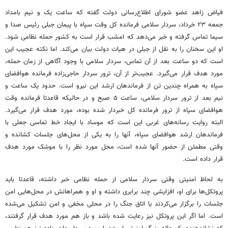
فیاض زاهد عضو شورای اطلاع‌رسانی دولت گفته که ساعت یک و نیم بامداد
جمعه ۲۳ خرداد، سردار سلامی فرمانده کل وقت سپاه با پیمان جبلی رئیس صدا و
سیما تماس گرفته و خبر می‌دهد که امشب قرار است به کشور حمله نظامی شود.
او این سخنان را به نقل از جبلی در هیات دولت بیان می‌کند. اما نکته عجیب این
است که دو ساعت بعد از آن تماس، سردار سلامی با وجود آگاهی از زمان حمله،
مورد هدف قرار می‌گیرد. عجیب‌تر از آن، ترور سردار حاجی‌زاده فرمانده هوافضای
سپاه به همراه چندین تن از فرماندهان ارشد این نیرو است. حدود یک ساعت و
نیم بعد از ترور سردار سلامی، ساعت ۵ صبح و در حالیکه قاعدتا فرمانده وقت
هوافضای سپاه از ترور فرمانده کل خبردار شده بوده، مورد هدف قرار می‌گیرد.
البته روایت رسانه‌های غربی این است که موساد با ایجاد خط تماسی جعلی با
فرماندهان ارشد هوافضای سپاه، آنها را به یکی از محل‌های جلسات کشانده و
وقتی مطمئن از حضور آنها شده است، محل مورد نظر را با موشک مورد هدف
قرار داده است.
به لحاظ امنیتی وقتی سردار سلامی از حمله نظامی خبر داشته، قاعدتا باید
پروتکل‌ها برای او، افزایشی چند برابری داشته و او و همراهانش در محل‌هایی امن
جلسات را برگزار می‌کردند یا اتاق جنگ را در محلی مخفی و امن تشکیل می‌شده
است. اما اگر این پروتکل نیز رعایت شده باشد و باز هم مورد هدف قرار گرفتند،