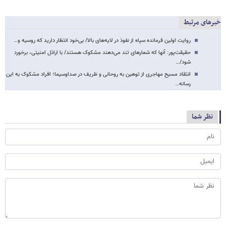
خبرهای مرتبط
روایت اولین فرمانده سپاه از نفوذ در لایه‌های بالا/ بی‌خود انتظار دارید که روسیه و…
حقیقت‌پور: آنها که شعارهای تند می‌دهند مشکوک‌ هستند/ با اراذل امنیتی، برخورد
شود/…
انتقاد مسیح مهاجری از توهین به روحانی و ظریف در صداوسیما؛ افراد مشکوک به این
رسانه…
نظر شما