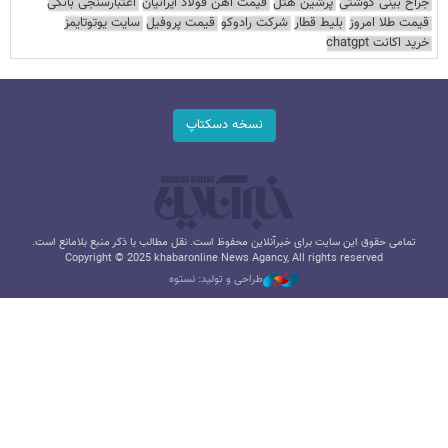
جراح بینی گوشتی
پرشین هتل
قیمت آهن فولاد ایرانیان
اعتبارسنجی بانکی
قیمت طلا امروز
بلیط قطار
شرکت رادوکو
قیمت پروفیل
سایت یوتوتایمز
خرید اکانت chatgpt
نسخه دسکتاپ
تمامی حقوق این سایت برای خبرآنلاین محفوظ است. نقل مطالب با ذکر منبع بلامانع است.
Copyright © 2025 khabaronline News Agancy, All rights reserved
طراحی و تولید: نستوه