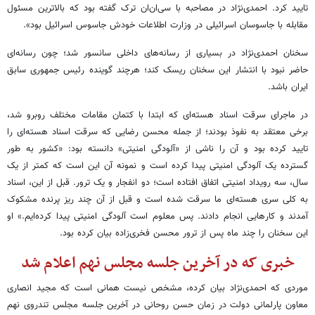
تایید کرد. احمدی‌نژاد در مصاحبه با سی‌ان‌ان ترک گفته بود که بالاترین مسئول
مقابله با جاسوسان اسرائیلی در وزارت اطلاعات خودش جاسوس اسرائیل بود».
سخنان احمدی‌نژاد در بسیاری از رسانه‌های داخلی سانسور شد؛ چون رسانه‌ای
حاضر نبود با انتشار این سخنان ریسک کند؛ هرچند گوینده رئیس جمهوری سابق
ایران باشد.
در ماجرای سرقت اسناد هسته‌ای که ابتدا با کتمان مقامات مختلف روبرو شد،
برخی معتقد به نفوذ بودند؛ از جمله محسن رضایی که سرقت اسناد هسته‌ای را
تایید کرده بود و آن را ناشی از «آلودگی امنیتی» دانسته بود: «کشور به طور
گسترده یک آلودگی امنیتی پیدا کرده است و نمونه آن این است که کمتر از یک
سال، سه رویداد امنیتی اتفاق افتاده است؛ دو انفجار و یک ترور. قبل از این، اسناد
به کلی سری هسته‌ای ما سرقت شده است و قبل از آن چند ریز پرنده مشکوک
آمدند و کارهایی انجام دادند. پس معلوم است آلودگی امنیتی پیدا کرده‌ایم.» او
این سخنان را چند ماه پس از ترور محسن فخری‌زاده بیان کرده بود.
خبری که در آخرین جلسه مجلس نهم اعلام شد
موردی که احمدی‌نژاد بیان کرده، مشخص نیست همانی است که مجید انصاری
معاون پارلمانی دولت در زمان حسن روحانی در آخرین جلسه مجلس تندروی نهم