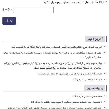
*
لطفا حاصل عبارت را در جعبه متن روبرو وارد کنید
2 + 5 =
ارسال
آخرین اخبار
فوری/ کلیات طرح اقدام راهبردی تأمین امنیت و پیشرفت پایدار تنگه هرمز تصویب شد
جزئیات جدید از مذاکرات ایران و عمان به روایت نماینده مجلس/ مقتدایی: به صراحت به طرف
عمانی گفته‌ایم که...
بیانیه مهم جمعی از اساتید و بزرگان حوزه علمیه در حمایت از پزشکیان و تیم دیپلماسی؛ رویکرد
جنابعالی در مسأله مذاکرات مورد حمایت مراجع عظام تقلید است
نمایندگان مجلس از این دو وزیر پزشکیان ۱۰ سوال می پرسند!
سیدحسن خمینی عزادار شد
پربیننده‌ترین
سیدحسن خمینی عزادار شد
«تسنیم» خبر انتصاب محسن رضایی از سوی رهبر انقلاب را حذف کرد
خبر مهم جانشین سازمان بسیج درباره انتشار تصاویر مستند حضور رهبر انقلاب میان مردم و