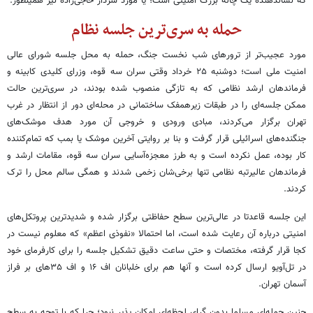
که نشاندهنده یک چاله بزرگ امنیتی است؛ یا مورد سردار حاجی‌زاده نیز همینطور.
حمله به سری‌ترین جلسه نظام
مورد عجیب‌تر از ترورهای شب نخست جنگ، حمله به محل جلسه شورای عالی
امنیت ملی است؛ دوشنبه ۲۵ خرداد وقتی سران سه قوه، وزرای کلیدی کابینه و
فرماندهان ارشد نظامی که به تازگی منصوب شده بودند، در سری‌ترین حالت
ممکن جلسه‌ای را در طبقات زیرهمفک ساختمانی در محله‌ای دور از انتظار در غرب
تهران برگزار می‌کردند، مبادی ورودی و خروجی آن مورد هدف موشک‌های
جنگنده‌های اسرائیلی قرار گرفت و بنا بر روایتی آخرین موشک یا بمب که تمام‌کننده
کار بوده، عمل نکرده است و به طرز معجزه‌آسایی سران سه قوه، مقامات ارشد و
فرماندهان عالیرتبه نظامی تنها برخی‌شان زخمی شدند و همگی سالم محل را ترک
کردند.
این جلسه قاعدتا در عالی‌ترین سطح حفاظتی برگزار شده و شدیدترین پروتکل‌های
امنیتی درباره آن رعایت شده است، اما احتمالا «نفوذی اعظم» که معلوم نیست در
کجا قرار گرفته، مختصات و حتی ساعت دقیق تشکیل جلسه را برای کارفرمای خود
در تل‌آویو ارسال کرده است و آنها هم برای خلبانان اف ۱۶ و اف ۳۵های بر فراز
آسمان تهران.
چنین حمله‌ای مسلما بدون گرای لحظه‌ای امکان پذیر نبود؛ چرا که با توجه به سطح