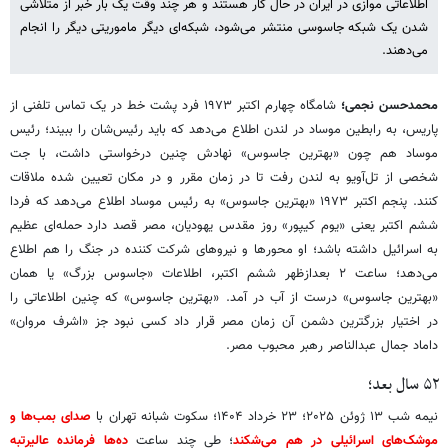
اطلاعاتی موازی در ایران در حال کار هستند و هر چند وقت یک بار خبر از متلاشی
شدن یک شبکه جاسوسی منتشر می‌شود، شبکه‌ای دیگر ماموریتی دیگر را انجام
می‌دهند.
محمدحسن نجمی؛
شامگاه چهارم اکتبر ۱۹۷۳ فرد پشت خط در یک تماس تلفنی از
پاریس، به رابطین موساد در لندن اطلاع می‌دهد که باید رئیس‌شان را ببیند؛ رئیس
موساد هم چون «بهترین جاسوس» نهادش چنین درخواستی داشت، با جت
شخصی از تل‌آویو به لندن رفت تا در زمان مقرر و در مکان تعیین شده ملاقات
کنند. پنجم اکتبر ۱۹۷۳ «بهترین جاسوس» به رئیس موساد اطلاع می‌دهد که فردا
ششم اکتبر یعنی «یوم کیپور» روز مقدس یهودیان، مصر قصد دارد حمله‌ای عظیم
به اسرائیل داشته باشد؛ او محورها و نیروهای شرکت کننده در جنگ را هم اطلاع
می‌دهد؛ ساعت ۲ بعدازظهر ششم اکتبر، اطلاعات «جاسوس بزرگ» یا همان
«بهترین جاسوس» درست از آب در آمد. «بهترین جاسوس» که چنین اطلاعاتی را
در اختیار بزرگترین دشمن آن زمان مصر قرار داد کسی نبود جز «اشرف مروان»
داماد جمال عبدالناصر رهبر محبوب مصر.
۵۲ سال بعد؛
نیمه شب ۱۳ ژوئن ۲۰۲۵؛ ۲۳ خرداد ۱۴۰۴؛ سکوت شبانه تهران با
صدای بمب‌ها و
موشک‌های اسرائیلی در هم می‌شکند
؛ طی چند ساعت
ده‌ها فرمانده عالیرتبه