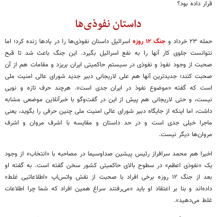
قرار داده بود؟
داستان نفوذی‌ها
حمله ۲۳ خرداد و
جنگ ۱۲ روزه
اسرائیل داستان نفوذی‌ها را در یادها زنده کرد؛ اما
نتوانست جلوی کار آنها را به نفع اسرائیل بگیرد. این جنگ باعث شد تا قبح
صحبت از وجود نفوذ و نفوذی در سیستم حاکمیتی ایران بریزد و مقامات هم از آن
صحبت کنند؛ جدیدترین آنها هم علی لاریجانی دبیر جدید شورای عالی امنیت ملی
است که گفته «موضوع نفوذ در ایران جدی است». هرچند حرف تازه و نویی
نیست، و حتی لاریجانی هم پیش از این در گفت‌وگو با خبرآنلاین موضعی مشابه
داشت، اما اینکه از جایگاه دبیر شورای عالی امنیت ملی چنین حرفی را بگوید، یعنی
ماجرا خیلی جدی است و در حد داستان و مقایسه با اشرف مروان و اشرف
مروان‌ها دیگر نیست.
اخیرا هم محمد سرافراز رئیس پیشین صداوسیما در مصاحبه با «انتخاب» از وجود
یک «نفوذی اعظم» در سطوح بالای حاکمیتی کشور سخن گفته است. به گفته او
بعد از جنگ ۱۲ روزه برخی افراد با صحبت از نقش واتس‌اپ «اطلاعاتیی غلط»
داده‌اند و بنا بر اعتقاد او باید «می‌رفتند سراغ همین افراد که شما چرا اطلاعات
غلط می‌دهید».