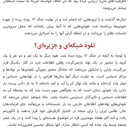
«ظرفیت‌های ملی» ارزیابی کرده بود که «بر خلاف خواسته امریکا به سمت استقلال
بیشتر می‌رویم».
سال‌ها گذشت و با ترورهایی که انجام شد و در نهایت جنگ ۱۲ روزه، پرده از چهره
نفوذی‌ها برداشته شد؛ نفوذی‌هایی که تا آنجا پیش رفته‌اند که محل سری‌ترین
جلسات نظام را می‌دانند و در لحظه گرای آنها را به اسرائیل می‌دهند.
نفوذ شبکه‌ای و جزیره‌ای؟
با توجه به آنچه در جنگ ۱۲ روزه دیده شد، نفوذ دیگر به یک نفر و دو نفر یا یک
گروه یا حضور در یک نهاد بازنمی‌گردد؛ وقتی اطلاعات خرد در کنار یکدیگر قرار
می‌گیرند، پازلی را تشکیل می‌دهند که نشانگر حضور مویرگی نفوذی‌ها در نهادها و
مراکز حساس است. به عبارت دیگر آنها سال‌ها افرادی را در نهادهایی حساس و
موثر وارد کرده‌اند و مانند یک نهال آن را آب و کود داده‌اند تا به بار دادن برسد؛ بار
دادن یک نفوذی زمانی است که به جایگاهی مهم دست یابد که به واسطه آن به
اطلاعات حساس و تاثیرگذار دسترسی داشته باشد. حالا شواهد نشان می‌دهد که
نفوذی‌های نهادهای اطلاعاتی خارجی به بار نشسته‌اند و می‌توانند جای فرماندهان
عالی نظامی ایران را برای حمله در اختیار کارفرمای خود قرار بدهند یا الگوریتم
رفت و آمد آخر هفته مهمترین فرد در موضوع هسته‌ای را پیدا کنند و در یک عصر
جمعه وسط یک جاده که کسی انتظار ندارد، آنها منتظر محسن فخری‌زاده باشند.