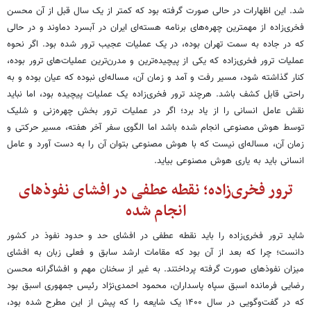
شد. این اظهارات در حالی صورت گرفته بود که کمتر از یک سال قبل از آن محسن
فخری‌زاده از مهمترین چهره‌های برنامه هسته‌ای ایران در آبسرد دماوند و در حالی
که در جاده به سمت تهران بوده، در یک عملیات عجیب ترور شده بود. اگر نحوه
عملیات ترور فخری‌زاده که یکی از پیچیده‌ترین و مدرن‌ترین عملیات‌های ترور بوده،
کنار گذاشته شود، مسیر رفت و آمد و زمان آن، مساله‌ای نبوده که عیان بوده و به
راحتی قابل کشف باشد. هرچند ترور فخری‌زاده یک عملیات پیچیده بود، اما نباید
نقش عامل انسانی را از یاد برد؛ اگر در عملیات ترور بخش چهره‌زنی و شلیک
توسط هوش مصنوعی انجام شده باشد اما الگوی سفر آخر هفته، مسیر حرکتی و
زمان آن، مساله‌ای نیست که با هوش مصنوعی بتوان آن را به دست آورد و عامل
انسانی باید به یاری هوش مصنوعی بیاید.
ترور فخری‌زاده؛ نقطه عطفی در افشای نفوذهای
انجام شده
شاید ترور فخری‌زاده را باید نقطه عطفی در افشای حد و حدود نفوذ در کشور
دانست؛ چرا که بعد از آن بود که مقامات ارشد سابق و فعلی زبان به افشای
میزان نفوذهای صورت گرفته پرداختند. به غیر از سخنان مهم و افشاگرانه محسن
رضایی فرمانده اسبق سپاه پاسداران، محمود احمدی‌نژاد رئیس جمهوری اسبق بود
که در گفت‌وگویی در سال ۱۴۰۰ یک شایعه را که پیش از این مطرح شده بود،