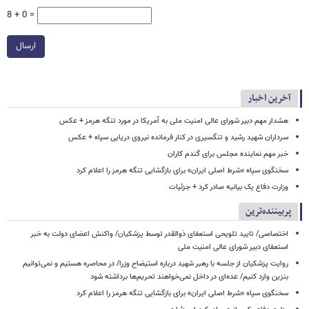
8 + 0 =
ارسال
آخرین اخبار
هشدار مهم دبیر شورای عالی امنیت ملی به آمریکا در مورد تنگه هرمز + عکس
سرداران شهید رشید و تنگسیری در کنار فرمانده نیروی دریایی سپاه + عکس
خبر مهم نماینده مجلس برای گندم کاران
سخنگوی سپاه «شرط اصلی ایران» برای بازگشایی تنگه هرمز را اعلام کرد
وزارت دفاع یک بیانیه صادر کرد + جزئیات
پربیننده‌ترین
اختصاصی/ تایید تلویحی استعفای ذوالقدر توسط پزشکیان/ واکنش اعضای دولت به خبر
استعفای دبیر شورای عالی امنیت ملی
روایت پزشکیان از جلسه با رهبر شهید درباره استیضاح وزرا/ در محاصره هستیم و نمی‌توانیم
بنزین وارد کنیم/ عده‌ای در داخل نمی‌خواهند تحریم‌ها برداشته شود
سخنگوی سپاه «شرط اصلی ایران» برای بازگشایی تنگه هرمز را اعلام کرد