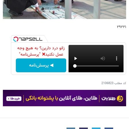
۲۹۲۲۱
زانو درد دارین؟ به هیچ وجه
عمل نکنید❌ "پرسش‌نامه"
◀ پرسش‌نامه
کد مطلب
2106823