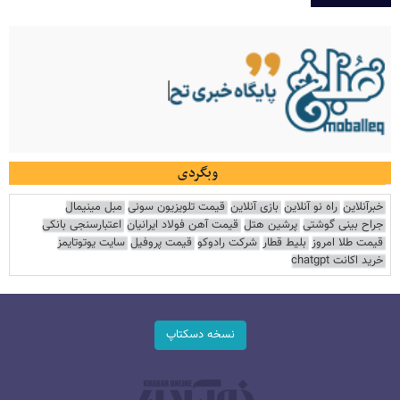
وبگردی
خبرآنلاین
راه نو آنلاین
بازی آنلاین
قیمت تلویزیون سونی
مبل مینیمال
جراح بینی گوشتی
پرشین هتل
قیمت آهن فولاد ایرانیان
اعتبارسنجی بانکی
قیمت طلا امروز
بلیط قطار
شرکت رادوکو
قیمت پروفیل
سایت یوتوتایمز
خرید اکانت chatgpt
نسخه دسکتاپ