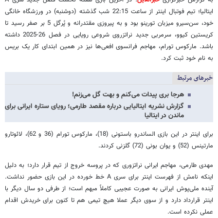
ایتالیا؛ تیم فوتبال اینتر از ساعت 22:15 شب گذشته (دوشنبه) در ورزشگاه خانگی
خود، سن‌سیرو میزبان تورینو بود و به پیروزی مقتدرانه و پُرگل 5 بر صفر رسید تا
کریستین کیوو، سرمربی جدید نراتزروی شروعی رویایی در فصل 26-2025 داشته
باشد. مارکوس تورام، مهاجم فرانسوی افعی‌ها نیز در همین ابتدای کار یک بریس
به نام خود ثبت کرد.
خبرهای مرتبط
هرجا بری پیدات می‌کنم و بهت گل می‌زنم!
گزارش نشریه ایتالیایی درباره مقصد طارمی؛ رویای ستاره ایرانی برای
ماندن در ایتالیا
برای اینتر در این بازی الساندرو باستونی (18)، مارکوس تورام (36 و 62)، لائوتارو
مارتینس (52) و یوان بونی (72) گلزنی کردند.
مهدی طارمی‌، مهاجم ایرانی نراتزوری که در پروسه خروج از تیم قرار دارد؛ به دلیل
اینکه نامش از فهرست اینتر برای سری A خط خورده در این بازی حضور نداشت.
آینده ملی‌پوش ایرانی به صورت عجیبی کاملاً مبهم است؛ از طرفی دو سال دیگر با
اینتر قرارداد دارد و از سوی دیگر عملا هیچ تیمی هم تا کنون برای خریدش اقدام
عملی نکرده است.