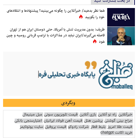
در بحث مشارکت کنید
شما نظر بدهید/ خبرآنلاین را چگونه می‌بینید؟ پیشنهادها و انتقادهای
خود را بگویید
ظریف: بدون مدیریت تنش با آمریکا، حتی دوستان ایران هم از تهران
فاصله می‌گیرند/ایران نباید در مذاکرات با ترامپ قربانی روسیه و چین
شود
وبگردی
خبرآنلاین
راه نو آنلاین
بازی آنلاین
قیمت تلویزیون سونی
مبل مینیمال
جراح بینی گوشتی
پرشین هتل
قیمت آهن فولاد ایرانیان
اعتبارسنجی بانکی
قیمت طلا امروز
بلیط قطار
شرکت رادوکو
قیمت پروفیل
سایت یوتوتایمز
خرید اکانت chatgpt