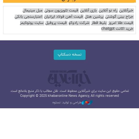
خبرآنلاین
راه نو آنلاین
بازی آنلاین
قیمت تلویزیون سونی
مبل مینیمال
جراح بینی گوشتی
پرشین هتل
قیمت آهن فولاد ایرانیان
اعتبارسنجی بانکی
قیمت طلا امروز
بلیط قطار
شرکت رادوکو
قیمت پروفیل
سایت یوتوتایمز
خرید اکانت chatgpt
نسخه دسکتاپ
تمامی حقوق این سایت برای خبرآنلاین محفوظ است. نقل مطالب با ذکر منبع بلامانع است.
Copyright © 2025 khabaronline News Agancy, All rights reserved
طراحی و تولید: نستوه