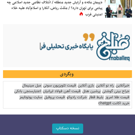
«پیمان مکه» و آرایش جدید منطقه / ائتلاف نظامی جدید اسلامی چه
پیامی برای تهران دارد؟ / مثلث ریاض، آنکارا و اسلام‌آباد علیه خلاء
امنیتی غرب
وبگردی
خبرآنلاین
راه نو آنلاین
بازی آنلاین
قیمت تلویزیون سونی
مبل مینیمال
جراح بینی گوشتی
پرشین هتل
قیمت آهن فولاد ایرانیان
اعتبارسنجی بانکی
قیمت طلا امروز
بلیط قطار
شرکت رادوکو
قیمت پروفیل
سایت یوتوتایمز
خرید اکانت chatgpt
نسخه دسکتاپ