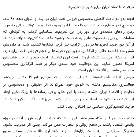
ظرفیت اقتصاد ایران برای عبور از تحریم‌ها
آنچه به‌واقع باعث کاهش محسوس فروش نفت ایران در ابتدا و انتهای دهه ۹۰ شد،
دو موج تحریم‌های یک‌جانبه امریکا بود. با این وجود، تجار و مسئولان ایرانی به مرور
زمان راه‌های متعددی برای دور زدن این تحریم‌ها شناسایی کردند؛ به گونه‌ای که
مقامات امریکایی به صورت علنی به شکست راهبرد «فشار حداکثری» اعتراف کرده‌اند.
از آغاز دور جدید تحریم‌ها در دوران ترامپ نیز اگرچه فشارها تشدید شد، اما داده‌های
شش ماه گذشته حاکی از اثرگذاری ناچیز این تحریم‌ها بر حجم فروش نفت ایران دارد.
این امر نشان می‌دهد شبکه فروش نفت ایران توانسته است خود را در برابر فشارهای
امریکا مصون سازد. این موفقیت خود سندی دیگر بر عدم اثرگذاری محسوس
مکانیسم ماشه بر اقتصاد ایران است.
بررسی اثرات قطعنامه‌های شورای امنیت و تحریم‌های امریکا نشان می‌دهد
فعالسازی مکانیسم ماشه به خودی خود نمی‌تواند اثر حقیقی و محسوسی بر
تجارت و اقتصاد ایران داشته باشد. با این حال، برخی رسانه‌ها با بزرگ‌نمایی ابعاد
این تهدید، نه تنها به ایجاد جو روانی منفی دامن می‌زنند، بلکه ممکن است در
فرآیند تصمیم‌گیری سیاسی نیز اختلال ایجاد کنند.
نکته حیاتی در قبال مکانیسم ماشه این است که اثر اصلی آن بیش از آنکه در حوزه
واقعی اقتصاد باشد، در سطح روانی و انتظارات عمل می‌کند، یعنی اگر مدیریت نشود،
نقدینگی سرگردان را به سمت بازارهای نامولد مانند ارز، طلا و حتی مسکن سوق