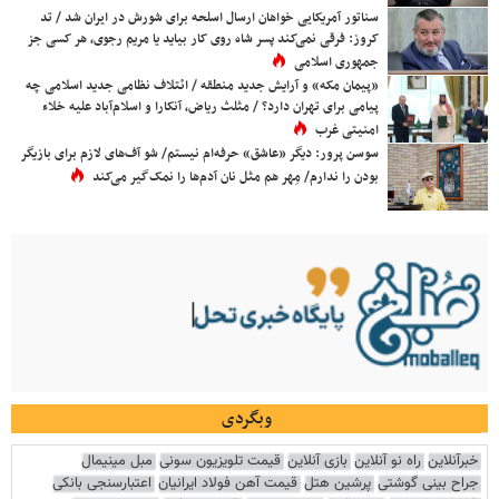
سناتور آمریکایی خواهان ارسال اسلحه برای شورش در ایران شد / تد
کروز: فرقی نمی‌کند پسر شاه روی کار بیاید یا مریم رجوی، هر کسی جز
جمهوری اسلامی
«پیمان مکه» و آرایش جدید منطقه / ائتلاف نظامی جدید اسلامی چه
پیامی برای تهران دارد؟ / مثلث ریاض، آنکارا و اسلام‌آباد علیه خلاء
امنیتی غرب
سوسن پرور: دیگر «عاشق» حرفه‌ام نیستم/ شو آف‌های لازم برای بازیگر
بودن را ندارم/ مِهر هم مثل نان آدم‌ها را نمک‌گیر می‌کند
وبگردی
خبرآنلاین
راه نو آنلاین
بازی آنلاین
قیمت تلویزیون سونی
مبل مینیمال
جراح بینی گوشتی
پرشین هتل
قیمت آهن فولاد ایرانیان
اعتبارسنجی بانکی