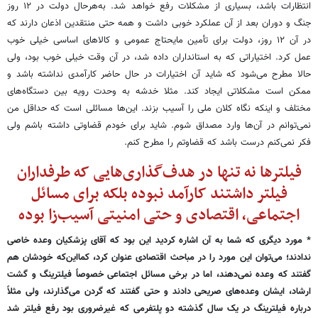
انتظارات باشد، بسیاری از مشکلات رفع خواهد شد. به‌هرحال دولت در ۱۲ روز
جنگ و دوران بعد از آن عملکرد خوبی داشت و همه حتی منتقدین اذعان دارند که
در آن ۱۲ روز، دولت برای تأمین مایحتاج عمومی و کالاهای اساسی خیلی خوب
عمل کرد. اختیاراتی که به استانداران داده شد، در آن وقت خیلی خوب بود، ولی
حالا مطرح می‌شود که شاید آن اختیارات در حال حاضر کارآمدی نداشته باشد و
ممکن است مشکلاتی ایجاد کند. مثلا خدشه به وحدت رویه بین دستگاه‌های
مختلف و اینکه نگاه کلان ملی را آسیب بزند. این‌ها مسائلی است که حداقل من
نمی‌توانم در آن‌ها وارد مصداق شوم. شاید برای خودم قضاوتی داشته باشم ولی
فکر نمی‌کنم درست باشد که قضاوتم را مطرح کنم.
فیلترها نه تنها در هدف‌گذاری‌هایی که طرفداران
فیلتر داشتند کارآمد نبوده بلکه برای مسائل
اجتماعی، اقتصادی و حتی امنیتی آسیب‌زا بوده
* مورد دیگری که شما به آن اشاره کردید این بود که آقای پزشکیان وعده خاصی
ندادند؛ می‌توان این مورد را در مباحث اقتصادی عنوان کرد، کمااین‌که خودشان هم
گفتند که وعده نمی‌دهند، اما در برخی مسائل اجتماعی خصوصاً فیلترینگ و گشت
ارشاد، ایشان وعده‌های صریحی دادند و حتی گفتند که گردن می‌گذارند، ولی مثلاً
درباره فیلترینگ در یک سال گذشته دو پلتفرمی که غیرضروری بود رفع فیلتر شد