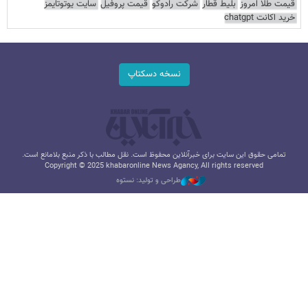
قیمت طلا امروز
بلیط قطار
شرکت رادوکو
قیمت پروفیل
سایت یوتوتایمز
خرید اکانت chatgpt
نسخه دسکتاپ
تمامی حقوق این سایت برای خبرآنلاین محفوظ است. نقل مطالب با ذکر منبع بلامانع است.
Copyright © 2025 khabaronline News Agancy, All rights reserved
طراحی و تولید: نستوه