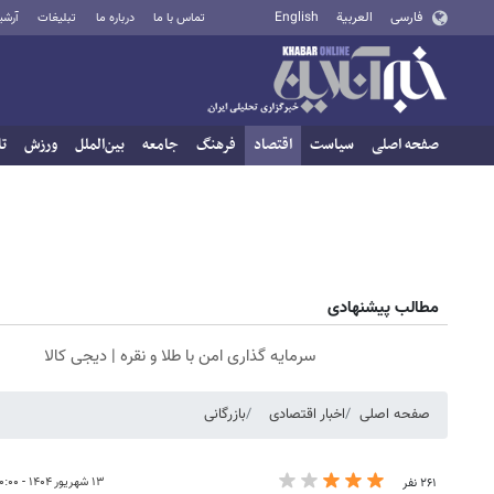
فارسی
العربية
English
تماس با ما
درباره ما
تبلیغات
آرشی
صفحه اصلی
سیاست
اقتصاد
فرهنگ
جامعه
بین‌الملل
ورزش
تا
مطالب پیشنهادی
سرمایه گذاری امن با طلا و نقره | دیجی کالا
صفحه اصلی
اخبار اقتصادی
بازرگانی
۱۳ شهریور ۱۴۰۴ - ۲۰:۰۰
۲۶۱ نفر