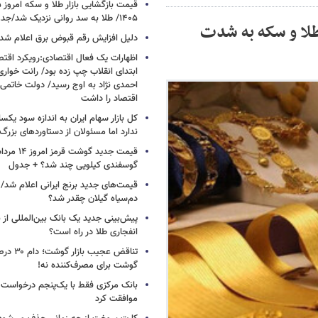
۱۴۰۵/ طلا به سد روانی نزدیک شد/جدول
ید طلا و سکه ۱۳ شهریورماه ۱۴۰۴/ طلا و سکه به شدت
دلیل افزایش رقم قبوض برق اعلام شد
اظهارات یک فعال اقتصادی:رویکرد اقت
ابتدای انقلاب چپ زده بود/ رانت خوار
احمدی نژاد به اوج رسید/ دولت خاتمی
اقتصاد را داشت
کل بازار سهام ایران به اندازه سود یک
ندارد اما مسئولان از دستاوردهای بزرگ
گوسفندی کیلویی چند شد؟ + جدول
قیمت‌های جدید برنج ایرانی اعلام شد/
دم‌سیاه گیلان چقدر شد؟
پیش‌بینی جدید یک بانک بین‌المللی از با
انفجاری طلا در راه است؟
تناقض عجیب 
گوشت برای مصرف‌کننده نه!
بانک مرکزی فقط با یک‌‎پنجم
موافقت کرد