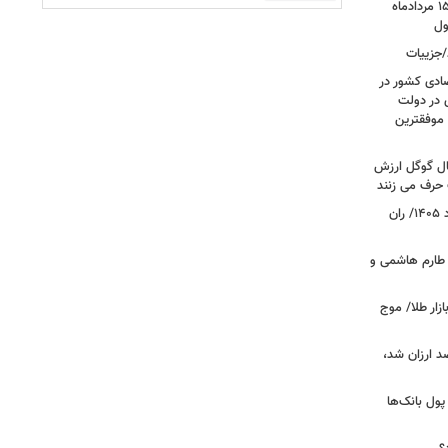
قیمت بازگشایی بازار طلا و سکه امروز ۱۵ مردادماه
/جزییات
صادی کشور در
ی در دولت
 موفقترین
سال گوگل ارزش
 حرف می زنند
قیمت جدید گوشت قرمز امروز ۱۴ مرداد ۱۴۰۵/ ران
 طارم هاشمی و
زار طلا/ موج
بازار گوشت؛ دام ۳۰ درصد ارزان شد،
 درخواست پول بانک‌ها