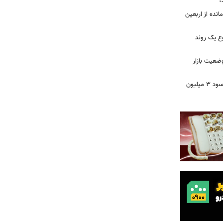
؟
مانده از اربعین
ع یک روند
وضعیت بازار
خبر مهم برای سهامداران عدالت/ واریز سود ۳ میلیون