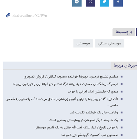
برچسب‌ها
موسیقی سنتی
موسیقی
خبرهای مرتبط
مراسم تشییع فریدون پوررضا خواننده محبوب گیلانی / گزارش تصویری
در سوگ پیشگامان جسارت / به بهانه درگذشت جلال ذوالفنون و فریدون پوررضا
مردی که نخستین اذان ایرانی را خواند
افتخاری: گفتم برخی‌ها با اولین آلبوم زن‌شان را طلاق می‌دهند / حرف‌هایم به شخص
خاصی…
وخامت حال یک خواننده تکذیب شد
یک هنرمند دیگر همچنان در بیمارستان بستری است
بازخوانی تاریخ / ابراز علاقه آیت‌الله جنتی به یک آلبوم موسیقی
نخستین شب کنسرت گروه شهنازی لغو شد