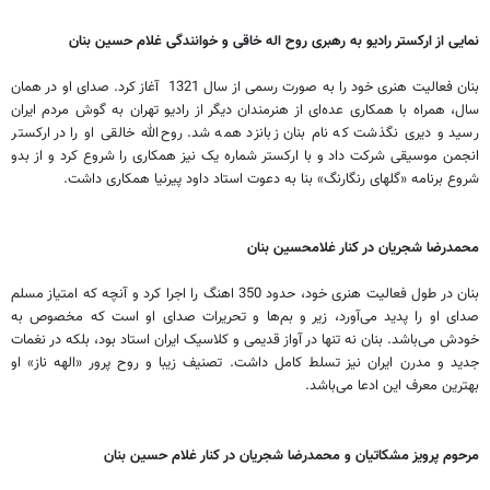
نمایی از ارکستر رادیو به رهبری روح اله خاقی و خوانندگی غلام حسین بنان
بنان فعالیت هنری خود را به صورت رسمی از سال 1321 آغاز کرد. صدای او در همان
سال، همراه با همکاری عده‌ای از هنرمندان دیگر از رادیو تهران به گوش مردم ایران
رسید و دیری نگذشت که نام بنان زبانزد همه شد. روح‌الله خالقی او را در ارکستر
انجمن موسیقی شرکت داد و با ارکستر شماره یک نیز همکاری را شروع کرد و از بدو
شروع برنامه «گلهای رنگارنگ» بنا به دعوت استاد داود پیرنیا همکاری داشت.
محمدرضا شجریان در کنار غلامحسین بنان
بنان در طول فعالیت هنری خود، حدود 350 اهنگ را اجرا کرد و آنچه که امتیاز مسلم
صدای او را پدید می‌آورد، زیر و بم‌ها و تحریرات صدای او است که مخصوص به
خودش می‌باشد. بنان نه تنها در آواز قدیمی و کلاسیک ایران استاد بود، بلکه در نغمات
جدید و مدرن ایران نیز تسلط کامل داشت. تصنیف زیبا و روح پرور «الهه ناز» او
بهترین معرف این ادعا می‌باشد.
مرحوم پرویز مشکاتیان و محمدرضا شجریان در کنار غلام حسین بنان