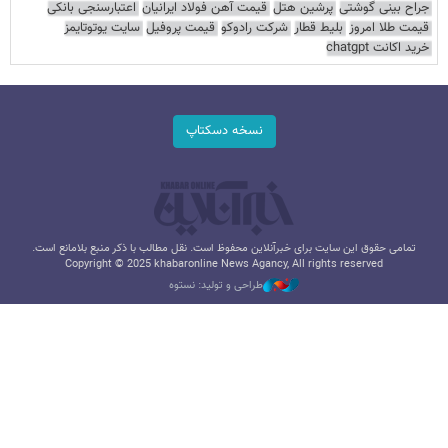
جراح بینی گوشتی
پرشین هتل
قیمت آهن فولاد ایرانیان
اعتبارسنجی بانکی
قیمت طلا امروز
بلیط قطار
شرکت رادوکو
قیمت پروفیل
سایت یوتوتایمز
خرید اکانت chatgpt
نسخه دسکتاپ
تمامی حقوق این سایت برای خبرآنلاین محفوظ است. نقل مطالب با ذکر منبع بلامانع است.
Copyright © 2025 khabaronline News Agancy, All rights reserved
طراحی و تولید: نستوه