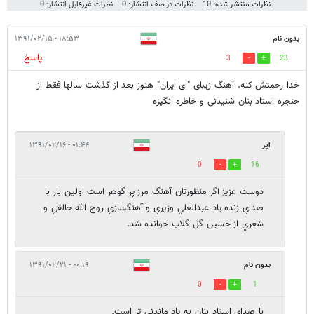
نظرات منتشر شده: 10
نظرات در صف انتشار: 0
نظرات غیرقابل انتشار: 0
بدون نام
۱۸:۵۳ - ۱۳۹۱/۰۲/۱۵
پاسخ
3
23
خدا رحمتش کنه. آهنگ زیبای "ای ایران" هنوز بعد از گذشت سالها فقط از
حنجره استاد بنان شنیدنی و خاطره انگیزه
اير
۰۱:۴۴ - ۱۳۹۱/۰۲/۱۶
0
16
دوست عزيز اگر منظورتان آهنگ مرز پر گوهر است اولين بار با
صداي زنده ياد عبدالعلي وزيري و آهنگسازي روح الله خالقي و
شعري از حسين گل گلاب خوانده شد.
بدون نام
۰۰:۱۹ - ۱۳۹۱/۰۲/۲۱
0
1
با صدای استاد بنان به یاد ماندنی تر است.