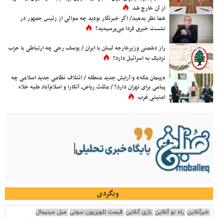
از آن خارج شد
شما نظر بدهید/ اگر خبرنگار بودید چه سوالی از رئیس جمهور در
نشست خبری فردا می‌پرسیدید؟
راز دشمنی وزیرخارجه لبنان با ایران / یوسف رجی چه ارتباطی با حزب
نزدیک به اسرائیل دارد؟
«پیمان مکه» و آرایش جدید منطقه / ائتلاف نظامی جدید اسلامی چه
پیامی برای تهران دارد؟ / مثلث ریاض، آنکارا و اسلام‌آباد علیه خلاء
امنیتی غرب
وبگردی
خبرآنلاین
راه نو آنلاین
بازی آنلاین
قیمت تلویزیون سونی
مبل مینیمال