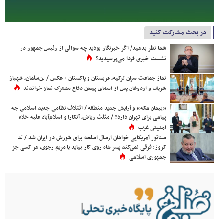
در بحث مشارکت کنید
شما نظر بدهید/ اگر خبرنگار بودید چه سوالی از رئیس جمهور در
نشست خبری فردا می‌پرسیدید؟
نماز جماعت سران ترکیه، عربستان و پاکستان + عکس / بن‌سلمان، شهباز
شریف و اردوغان پس از امضای پیمان دفاع مشترک نماز خواندند
«پیمان مکه» و آرایش جدید منطقه / ائتلاف نظامی جدید اسلامی چه
پیامی برای تهران دارد؟ / مثلث ریاض، آنکارا و اسلام‌آباد علیه خلاء
امنیتی غرب
سناتور آمریکایی خواهان ارسال اسلحه برای شورش در ایران شد / تد
کروز: فرقی نمی‌کند پسر شاه روی کار بیاید یا مریم رجوی، هر کسی جز
جمهوری اسلامی