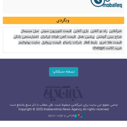
وبگردی
خبرآنلاین
راه نو آنلاین
بازی آنلاین
قیمت تلویزیون سونی
مبل مینیمال
جراح بینی گوشتی
پرشین هتل
قیمت آهن فولاد ایرانیان
اعتبارسنجی بانکی
قیمت طلا امروز
بلیط قطار
شرکت رادوکو
قیمت پروفیل
سایت یوتوتایمز
خرید اکانت chatgpt
نسخه دسکتاپ
تمامی حقوق این سایت برای خبرآنلاین محفوظ است. نقل مطالب با ذکر منبع بلامانع است.
Copyright © 2025 khabaronline News Agancy, All rights reserved
طراحی و تولید: نستوه