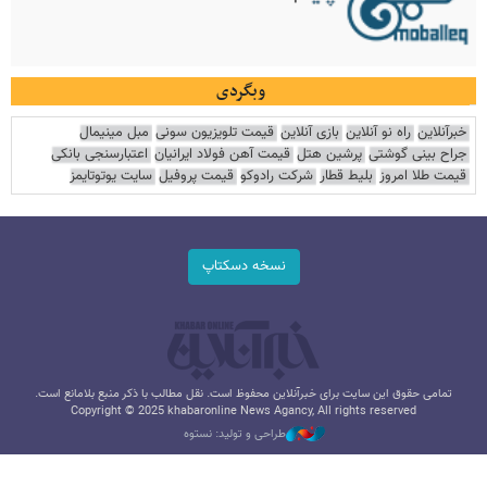
وبگردی
خبرآنلاین
راه نو آنلاین
بازی آنلاین
قیمت تلویزیون سونی
مبل مینیمال
جراح بینی گوشتی
پرشین هتل
قیمت آهن فولاد ایرانیان
اعتبارسنجی بانکی
قیمت طلا امروز
بلیط قطار
شرکت رادوکو
قیمت پروفیل
سایت یوتوتایمز
نسخه دسکتاپ
تمامی حقوق این سایت برای خبرآنلاین محفوظ است. نقل مطالب با ذکر منبع بلامانع است.
Copyright © 2025 khabaronline News Agancy, All rights reserved
طراحی و تولید: نستوه