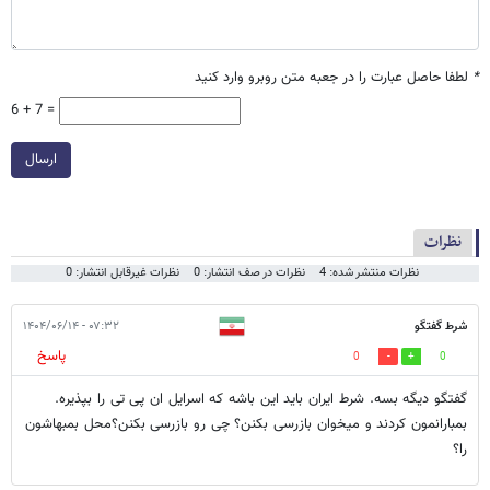
*
لطفا حاصل عبارت را در جعبه متن روبرو وارد کنید
6 + 7 =
ارسال
نظرات
نظرات منتشر شده: 4
نظرات در صف انتشار: 0
نظرات غیرقابل انتشار: 0
شرط گفتگو
۰۷:۳۲ - ۱۴۰۴/۰۶/۱۴
پاسخ
0
0
گفتگو دیگه بسه. شرط ایران باید این باشه که اسرایل ان پی تی را بپذیره.
بمبارانمون کردند و میخوان بازرسی بکنن؟ چی رو بازرسی بکنن؟محل بمبهاشون
را؟