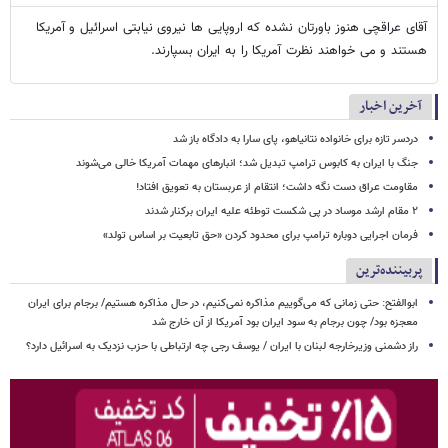
آقای عراقچی هنوز باورتان نشده که اروپایی ها نیروی نیابتی اسرائیل و آمریکا
هستند و می خواهند نظرت آمریکا را به ایران بسپارند.
آخرین اخبار
دردسر تازه برای خانواده نتانیاهو، پای سارا به دادگاه باز شد
جنگ با ایران به کابوس ترامپ تبدیل شد؛ انبارهای مهمات آمریکا خالی می‌شوند
مقاومت عراق دست نگه داشت؛ انتقام از عربستان به تعویق افتاد!
۲ مقام‌ ارشد موساد در پی شکست توطئه علیه ایران برکنار شدند
فرمان اجرایی دوباره ترامپ برای محدود کردن «حق تابعیت بر اساس تولد»
پربیننده‌ترین
ابوالفتح: حتی زمانی که می‌گوییم مذاکره نمی‌کنیم، در حال مذاکره هستیم/ برجام برای ایران
معجزه بود/ چون برجام به سود ایران بود آمریکا از آن خارج شد
راز دشمنی وزیرخارجه لبنان با ایران / یوسف رجی چه ارتباطی با حزب نزدیک به اسرائیل دارد؟