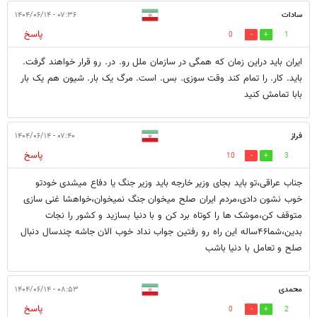
سادات
۰۷:۳۶ - ۱۴۰۴/۰۶/۱۴
پاسخ
0
1
ایران باید دراین زمان که همگی در سازمان ملل رو. در. رو قرار خواهند گرفت.
باید. کار. را تمام کند وقت سوزی. بس. است. مرگ یک بار. شیون هم یک بار
بابا تمامش کنید
فراز
۰۷:۴۰ - ۱۴۰۴/۰۶/۱۴
پاسخ
10
3
جناب عراقی،تو باید بجای وزیر خارجه باید وزیر جنگ یا دفاع میشدی خودتو
خوب نشون دادی،مردم ایران صلح میخوان جنگ نمیخوان،خواهشا غنی سازی
متوقف کن،موشک ها را کوتاه برد کن و با دنیا بسازید و کشور را نجات
بدین،شما۴۶ساله این راه رو رفتین جواب نداد خوب الان جاشه چندسال دنبال
صلح و تعامل با دنیا باشب
محمدی
۰۸:۵۳ - ۱۴۰۴/۰۶/۱۴
پاسخ
0
2