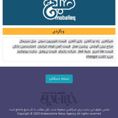
وبگردی
خبرآنلاین
راه نو آنلاین
بازی آنلاین
قیمت تلویزیون سونی
مبل مینیمال
جراح بینی گوشتی
پرشین هتل
قیمت آهن فولاد ایرانیان
اعتبارسنجی بانکی
قیمت طلا امروز
بلیط قطار
شرکت رادوکو
قیمت پروفیل
سایت یوتوتایمز
خرید اکانت chatgpt
نسخه دسکتاپ
تمامی حقوق این سایت برای خبرآنلاین محفوظ است. نقل مطالب با ذکر منبع بلامانع است.
Copyright © 2025 khabaronline News Agancy, All rights reserved