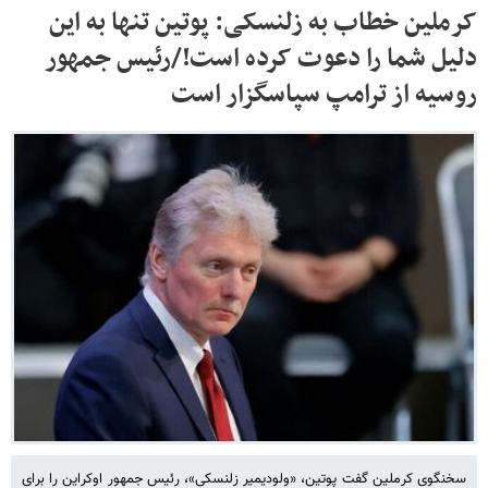
کرملین خطاب به زلنسکی: پوتین تنها به این
دلیل شما را دعوت کرده است!/رئیس جمهور
روسیه از ترامپ سپاسگزار است
سخنگوی کرملین گفت پوتین، «ولودیمیر زلنسکی»، رئیس جمهور اوکراین را برای