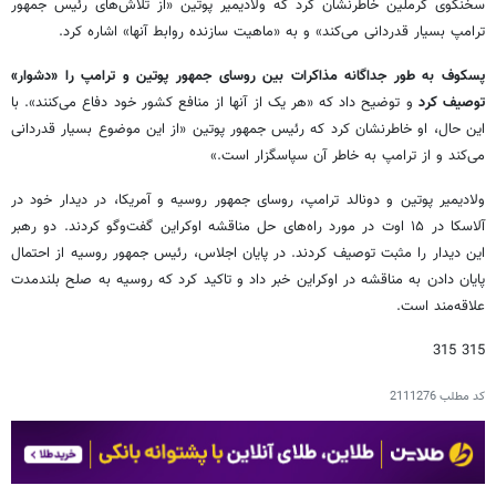
سخنگوی کرملین خاطرنشان کرد که ولادیمیر پوتین «از تلاش‌های رئیس جمهور
ترامپ بسیار قدردانی می‌کند» و به «ماهیت سازنده روابط آنها» اشاره کرد.
پسکوف به طور جداگانه مذاکرات بین روسای جمهور پوتین و ترامپ را «دشوار»
توصیف کرد
و توضیح داد که «هر یک از آنها از منافع کشور خود دفاع می‌کنند». با
این حال، او خاطرنشان کرد که رئیس جمهور پوتین «از این موضوع بسیار قدردانی
می‌کند و از ترامپ به خاطر آن سپاسگزار است.»
ولادیمیر پوتین و دونالد ترامپ، روسای جمهور روسیه و آمریکا، در دیدار خود در
آلاسکا در ۱۵ اوت در مورد راه‌های حل مناقشه اوکراین گفت‌وگو کردند. دو رهبر
این دیدار را مثبت توصیف کردند. در پایان اجلاس، رئیس جمهور روسیه از احتمال
پایان دادن به مناقشه در اوکراین خبر داد و تاکید کرد که روسیه به صلح بلندمدت
علاقه‌مند است.
315 315
کد مطلب
2111276