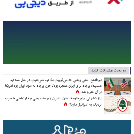
در بحث مشارکت کنید
ابوالفتح: حتی زمانی که می‌گوییم مذاکره نمی‌کنیم، در حال مذاکره
هستیم/ برجام برای ایران معجزه بود/ چون برجام به سود ایران بود آمریکا
از آن خارج شد
راز دشمنی وزیرخارجه لبنان با ایران / یوسف رجی چه ارتباطی با حزب
نزدیک به اسرائیل دارد؟